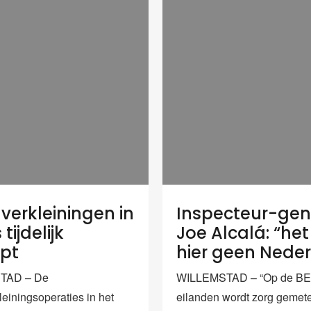
erkleiningen in
Inspecteur-gen
tijdelijk
Joe Alcalá: “het 
pt
hier geen Nede
TAD – De
WILLEMSTAD – “Op de BE
einingsoperaties in het
eilanden wordt zorg gemet