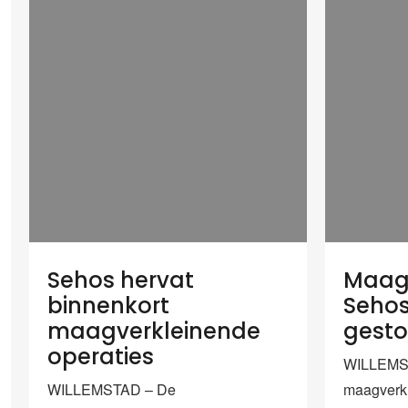
Sehos hervat
Maagv
binnenkort
Sehos 
maagverkleinende
gesto
operaties
WILLEMS
WILLEMSTAD – De
maagverkl