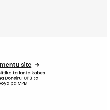
mentu site
olítiko ta lanta kabes
a Boneiru: UPB ta
apoyo pa MPB