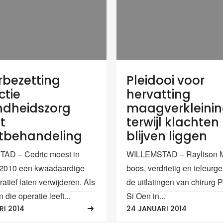
bezetting
Pleidooi voor
ctie
hervatting
dheidszorg
maagverkleini
t
terwijl klachten
tbehandeling
blijven liggen
AD – Cedric moest in
WILLEMSTAD – Raylison Ma
 2010 een kwaadaardige
boos, verdrietig en teleurge
atief laten verwijderen. Als
de uitlatingen van chirurg P
 die operatie leeft...
Si Oen in...
RI 2014
24 JANUARI 2014