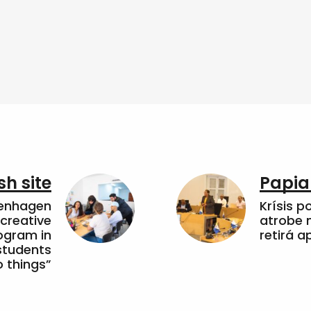
sh site
Papia
penhagen
Krísis p
 creative
atrobe n
ogram in
retirá 
students
 things”