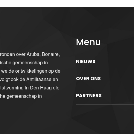
Menu
gronden over Aruba, Bonaire,
NIEUWS
ibische gemeenschap in
n we de ontwikkelingen op de
OVER ONS
volgt ook de Antilliaanse en
luitvorming in Den Haag die
PARTNERS
sche gemeenschap in