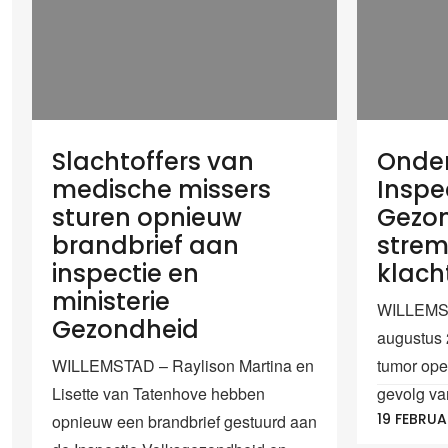
Slachtoffers van
Onder
medische missers
Inspe
sturen opnieuw
Gezon
brandbrief aan
strem
inspectie en
klach
ministerie
WILLEMST
Gezondheid
augustus
WILLEMSTAD – Raylison Martina en
tumor oper
Lisette van Tatenhove hebben
gevolg van
19 FEBRUA
opnieuw een brandbrief gestuurd aan