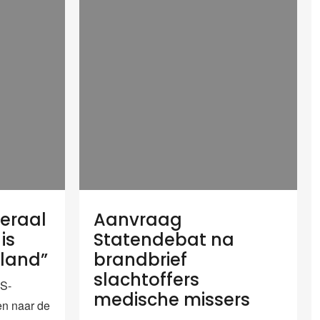
eraal
Aanvraag
is
Statendebat na
rland”
brandbrief
slachtoffers
S-
medische missers
en naar de