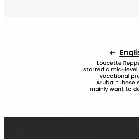
Engli
Loucette Rep
started a mid-level
vocational pr
Aruba: “These 
mainly want to do