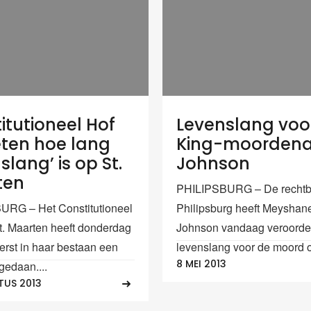
itutioneel Hof
Levenslang voo
eten hoe lang
King-moorden
slang’ is op St.
Johnson
ten
PHILIPSBURG – De rechtb
URG – Het Constitutioneel
Philipsburg heeft Meysha
t. Maarten heeft donderdag
Johnson vandaag veroordee
erst in haar bestaan een
levenslang voor de moord op
8 MEI 2013
gedaan....
TUS 2013