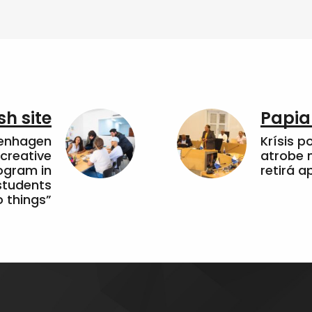
sh site
Papia
penhagen
Krísis p
 creative
atrobe n
ogram in
retirá 
students
 things”