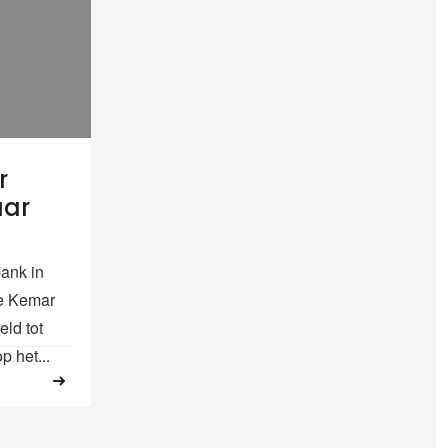
r
aar
ank in
ne Kemar
ld tot
 het...