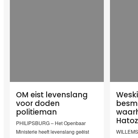
OM eist levenslang
Weski
voor doden
besme
politieman
waarh
Hato
PHILIPSBURG – Het Openbaar
Ministerie heeft levenslang geëist
WILLEMST