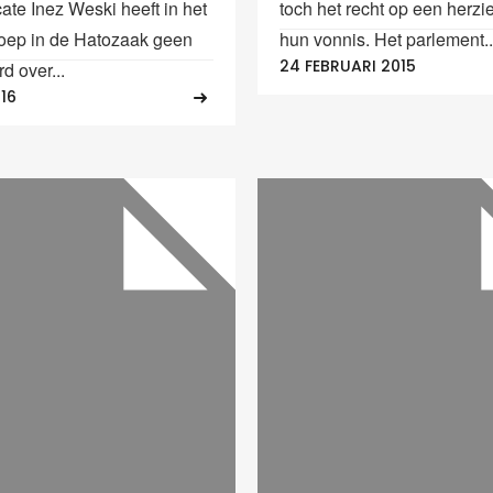
ate Inez Weski heeft in het
toch het recht op een herzi
oep in de Hatozaak geen
hun vonnis. Het parlement..
24 FEBRUARI 2015
d over...
016