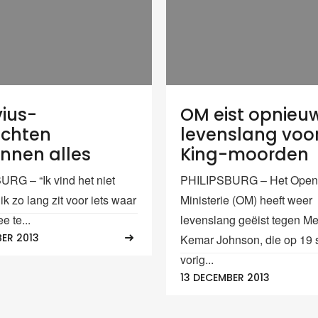
ius-
OM eist opnieu
achten
levenslang voo
nnen alles
King-moorden
RG – “Ik vind het niet
PHILIPSBURG – Het Open
 ik zo lang zit voor iets waar
Ministerie (OM) heeft weer
e te...
levenslang geëist tegen M
ER 2013
Kemar Johnson, die op 19
vorig...
13 DECEMBER 2013