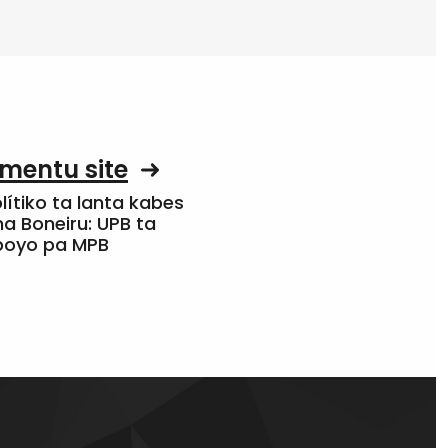
mentu site
olítiko ta lanta kabes
a Boneiru: UPB ta
apoyo pa MPB