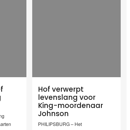
f
Hof verwerpt
g
levenslang voor
King-moordenaar
Johnson
ng
aarten
PHILIPSBURG – Het