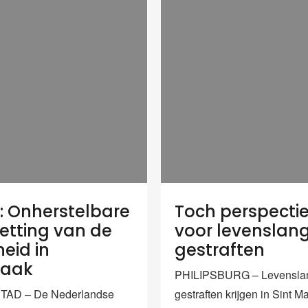
: Onherstelbare
Toch perspectie
tting van de
voor levenslan
eid in
gestraften
zaak
PHILIPSBURG – Levensla
AD – De Nederlandse
gestraften krijgen in Sint M