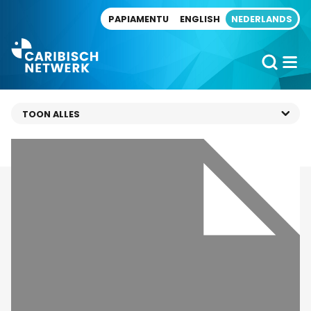
Direct naar artikel
PAPIAMENTU
ENGLISH
NEDERLANDS