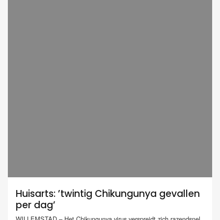
Huisarts: ’twintig Chikungunya gevallen
per dag’
WILLEMSTAD – Het Chikungunya virus verspreidt zich razendsnel