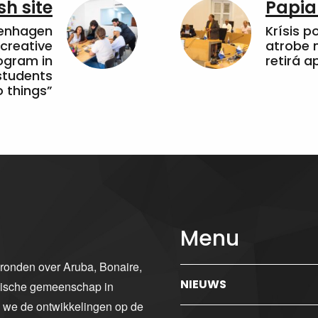
sh site
Papia
penhagen
Krísis p
 creative
atrobe n
ogram in
retirá 
students
 things”
Menu
gronden over Aruba, Bonaire,
NIEUWS
ibische gemeenschap in
n we de ontwikkelingen op de