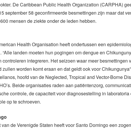
dokter. De Caribbean Public Health Organization (CARPHA) gee
15 september 58 geconfirmeerde besmettingen zijn maar dat v
 600 mensen de ziekte onder de leden hebben.
erican Health Organisation heeft ondertussen een epidemiolog
d. “Alle landen moeten hun pogingen om dengue en Chikunguny
 controleren integreren. Het seizoen waar meer besmettingen
 zullen worden komt eraan en dat geldt ook voor Chikungunya”,
llanos, hoofd van de Neglected, Tropical and Vector-Borne Dis
’s. Beide organisaties raden aan patiëntenzorg, communicati
che controle, de capaciteit voor diagnosestelling in laboratoria
le op te schroeven.
ngo
t van de Verenigde Staten heeft voor Santo Domingo een zog