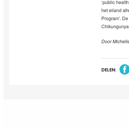
‘public heal
het eiland af
Program’. De 
Chikungunya 
Door Michell
DELEN: