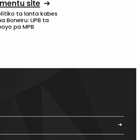
mentu site
olítiko ta lanta kabes
a Boneiru: UPB ta
apoyo pa MPB