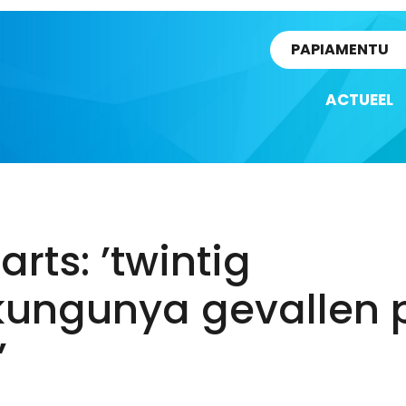
rtikel
PAPIAMENTU
ACTUEEL
arts: ’twintig
kungunya gevallen 
’