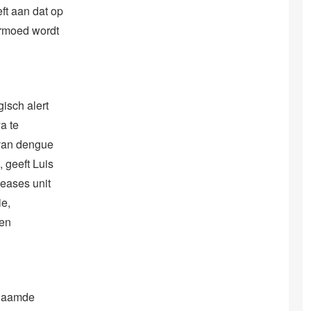
ft aan dat op
ermoed wordt
isch alert
a te
 van dengue
 geeft Luis
eases unit
e,
 en
enaamde