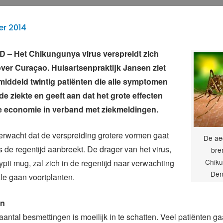
er 2014
– Het Chikungunya virus verspreidt zich
ver Curaçao. Huisartsenpraktijk Jansen ziet
middeld twintig patiënten die alle symptomen
e ziekte en geeft aan dat het grote effecten
e economie in verband met ziekmeldingen.
erwacht dat de verspreiding grotere vormen gaat
De ae
de regentijd aanbreekt. De drager van het virus,
bre
Chiku
pti mug, zal zich in de regentijd naar verwachting
Den
ale gaan voortplanten.
en
aantal besmettingen is moeilijk in te schatten. Veel patiënten g