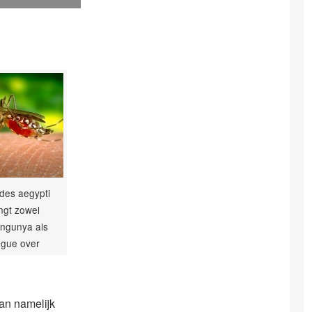
des aegypti
ngt zowel
ngunya als
gue over
aan namelijk