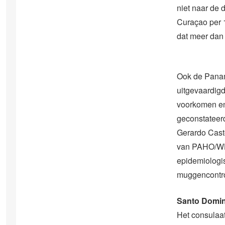
niet naar de 
Curaçao per 
dat meer dan
Ook de Panam
uitgevaardig
voorkomen en
geconstateerd
Gerardo Caste
van PAHO/WHO
epidemiologis
muggencontro
Santo Domi
Het consulaa