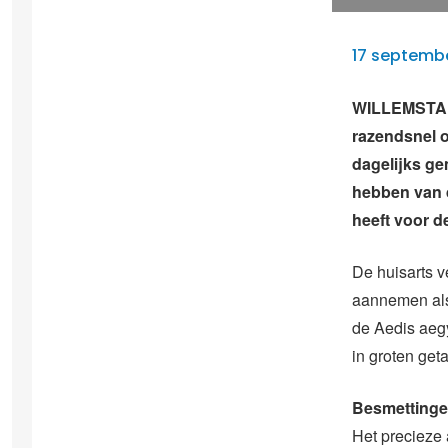
17 septemb
WILLEMSTAD 
razendsnel o
dagelijks ge
hebben van d
heeft voor d
De huisarts v
aannemen als 
de Aedis aegy
in groten get
Besmetting
Het precieze 