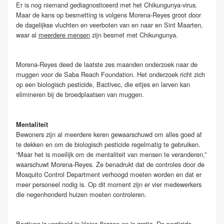
Er is nog niemand gediagnosticeerd met het Chikungunya-virus.
Maar de kans op besmetting is volgens Morena-Reyes groot door
de dagelijkse vluchten en veerboten van en naar en Sint Maarten,
waar al
meerdere mensen
zijn besmet met Chikungunya.
Morena-Reyes deed de laatste zes maanden onderzoek naar de
muggen voor de Saba Reach Foundation. Het onderzoek richt zich
op een biologisch pesticide, Bactivec, die eitjes en larven kan
elimineren bij de broedplaatsen van muggen.
Mentaliteit
Bewoners zijn al meerdere keren gewaarschuwd om alles goed af
te dekken en om de biologisch pesticide regelmatig te gebruiken.
“Maar het is moeilijk om de mentaliteit van mensen te veranderen,”
waarschuwt Morena-Reyes. Ze benadrukt dat de controles door de
Mosquito Control Department verhoogd moeten worden en dat er
meer personeel nodig is. Op dit moment zijn er vier medewerkers
die negenhonderd huizen moeten controleren.
Bactivec is verdeeld in kleine flessen en is gratis. De pesticide