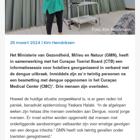
Foto: Kim Hendriksen
25 maart 2024 | Kim Hendriksen
Het Ministerie van Gezondheid, Milieu en Natuur (GMN), heeft
in samenwerking met het Curaçao Toerist Board (CTB) een
informatiesessie voor hoteliers georganiseerd in verband met
de dengue uitbraak. Inmiddels zijn zo’n twintig personen na
een besmetting met dengue opgenomen in het Curaçao
Medical Center (CMC)*. Drie mensen zijn overleden.
Hoewel de huidige situatie zorgwekkend is, is er geen reden tot
paniek, benadrukt epidemioloog Yaskara Halabi. “In de afgelopen
weken zijn helaas drie mensen overleden aan Dengue, vooral jonge
mensen. Er moet echter worden opgemerkt dat mensen met
onderliggende aandoeningen vatbaarder zijn voor ernstige gevolgen
van een dengue infectie.” GMN heeft ook twintig gevallen onder
toeristen geregistreerd.”