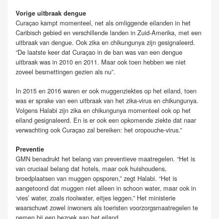
Vorige uitbraak dengue
Curaçao kampt momenteel, net als omliggende eilanden in het
Caribisch gebied en verschillende landen in Zuid-Amerika, met een
uitbraak van dengue. Ook zika en chikungunya zijn gesignaleerd.
“De laatste keer dat Curaçao in de ban was van een dengue
uitbraak was in 2010 en 2011. Maar ook toen hebben we niet
zoveel besmettingen gezien als nu”.
In 2015 en 2016 waren er ook muggenziektes op het eiland, toen
was er sprake van een uitbraak van het zika-virus en chikungunya.
Volgens Halabi zijn zika en chikungunya momenteel ook op het
eiland gesignaleerd. En is er ook een opkomende ziekte dat naar
verwachting ook Curaçao zal bereiken: het oropouche-virus.”
Preventie
GMN benadrukt het belang van preventieve maatregelen. “Het is
van cruciaal belang dat hotels, maar ook huishoudens,
broedplaatsen van muggen opsporen,” zegt Halabi. “Het is
aangetoond dat muggen niet alleen in schoon water, maar ook in
‘vies’ water, zoals rioolwater, eitjes leggen.” Het ministerie
waarschuwt zowel inwoners als toeristen voorzorgsmaatregelen te
nemen bij een bezoek aan het eiland.