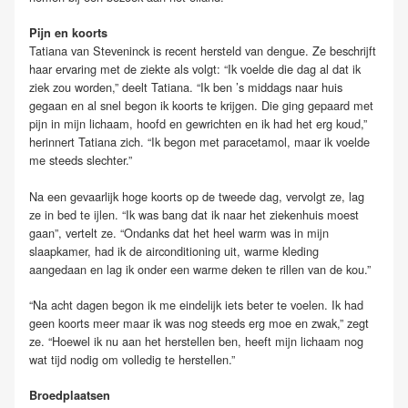
Pijn en koorts
Tatiana van Steveninck is recent hersteld van dengue. Ze beschrijft
haar ervaring met de ziekte als volgt: “Ik voelde die dag al dat ik
ziek zou worden,” deelt Tatiana. “Ik ben ’s middags naar huis
gegaan en al snel begon ik koorts te krijgen. Die ging gepaard met
pijn in mijn lichaam, hoofd en gewrichten en ik had het erg koud,”
herinnert Tatiana zich. “Ik begon met paracetamol, maar ik voelde
me steeds slechter.”
Na een gevaarlijk hoge koorts op de tweede dag, vervolgt ze, lag
ze in bed te ijlen. “Ik was bang dat ik naar het ziekenhuis moest
gaan”, vertelt ze. “Ondanks dat het heel warm was in mijn
slaapkamer, had ik de airconditioning uit, warme kleding
aangedaan en lag ik onder een warme deken te rillen van de kou.”
“Na acht dagen begon ik me eindelijk iets beter te voelen. Ik had
geen koorts meer maar ik was nog steeds erg moe en zwak,” zegt
ze. “Hoewel ik nu aan het herstellen ben, heeft mijn lichaam nog
wat tijd nodig om volledig te herstellen.”
Broedplaatsen