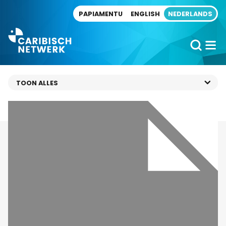
Direct naar artikel
PAPIAMENTU
ENGLISH
NEDERLANDS