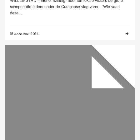
WILLEMSTAD – Geheimzinnig, noemen lokale vissers de grote
schepen die elders onder de Curaçaose vlag varen. “Wie vaart
deze...
15 JANUARI 2014