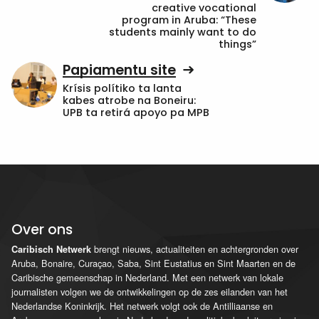
creative vocational
program in Aruba: “These
students mainly want to do
things”
Papiamentu site
Krísis polítiko ta lanta
kabes atrobe na Boneiru:
UPB ta retirá apoyo pa MPB
Over ons
brengt nieuws, actualiteiten en achtergronden over
Caribisch Netwerk
Aruba, Bonaire, Curaçao, Saba, Sint Eustatius en Sint Maarten en de
Caribische gemeenschap in Nederland. Met een netwerk van lokale
journalisten volgen we de ontwikkelingen op de zes eilanden van het
Nederlandse Koninkrijk. Het netwerk volgt ook de Antilliaanse en