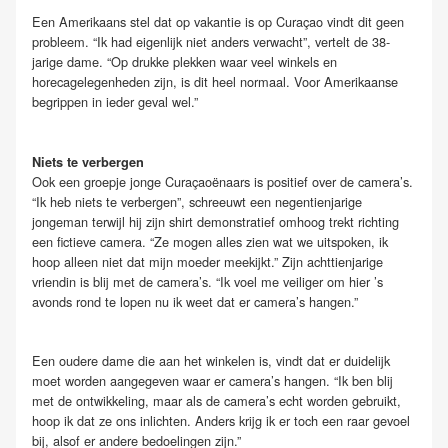
Een Amerikaans stel dat op vakantie is op Curaçao vindt dit geen
probleem. “Ik had eigenlijk niet anders verwacht”, vertelt de 38-
jarige dame. “Op drukke plekken waar veel winkels en
horecagelegenheden zijn, is dit heel normaal. Voor Amerikaanse
begrippen in ieder geval wel.”
Niets te verbergen
Ook een groepje jonge Curaçaoënaars is positief over de camera’s.
“Ik heb niets te verbergen”, schreeuwt een negentienjarige
jongeman terwijl hij zijn shirt demonstratief omhoog trekt richting
een fictieve camera. “Ze mogen alles zien wat we uitspoken, ik
hoop alleen niet dat mijn moeder meekijkt.” Zijn achttienjarige
vriendin is blij met de camera’s. “Ik voel me veiliger om hier ’s
avonds rond te lopen nu ik weet dat er camera’s hangen.”
Een oudere dame die aan het winkelen is, vindt dat er duidelijk
moet worden aangegeven waar er camera’s hangen. “Ik ben blij
met de ontwikkeling, maar als de camera’s echt worden gebruikt,
hoop ik dat ze ons inlichten. Anders krijg ik er toch een raar gevoel
bij, alsof er andere bedoelingen zijn.”