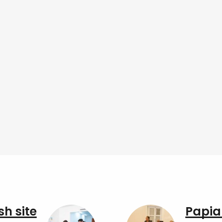
sh site
Papia