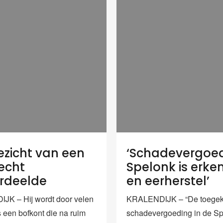
ezicht van een
‘Schadevergoe
echt
Spelonk is erke
rdeelde
en eerherstel’
K – Hij wordt door velen
KRALENDIJK – “De toege
s een bofkont die na ruim
schadevergoeding in de Sp