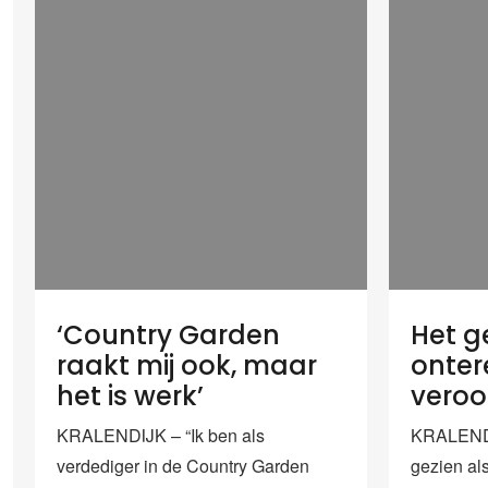
‘Country Garden
Het g
raakt mij ook, maar
onter
het is werk’
veroo
KRALENDIJK – “Ik ben als
KRALENDIJ
verdediger in de Country Garden
gezien al