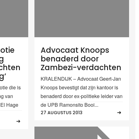
otie
Advocaat Knoops
ng
benaderd door
chten
Zambezi-verdachten
g’
KRALENDIJK – Advocaat Geert-Jan
e die is
Knoops bevestigt dat zijn kantoor is
ng van
benaderd door ex-politieke leider van
 El Hage
de UPB Ramonsito Booi...
27 AUGUSTUS 2013