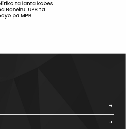
olítiko ta lanta kabes
a Boneiru: UPB ta
apoyo pa MPB