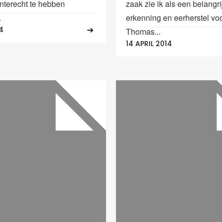
onterecht te hebben
zaak zie ik als een belangri
.
erkenning en eerherstel vo
4
Thomas...
14 APRIL 2014