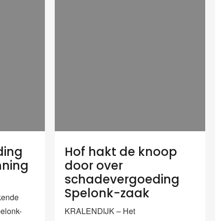
ding
Hof hakt de knoop
nning
door over
schadevergoeding
Spelonk-zaak
kende
elonk-
KRALENDIJK – Het