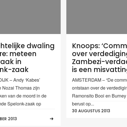
htelijke dwaling
Knoops: ‘Comm
re: meteen
over verdedigi
raak in
Zambezi-verda
onk-zaak
is een misvattin
JK – Andy ‘Kabes’
AMSTERDAM – “De commoti
 Nozai Thomas zijn
ontstaan over de verdedigi
oken van de moord in de
Ramonsito Booi en Burney
de Spelonk-zaak op
berust op...
30 AUGUSTUS 2013
.
BER 2013