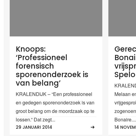
Knoops:
Gerec
‘Professioneel
Bonai
forensisch
vrijsp
sporenonderzoek is
Spel
van belang’
KRALENDI
KRALENDIJK – “Een professioneel
Melaan en
en gedegen sporenonderzoek is van
vrijgespr
groot belang om de moordzaak op te
zogenoem
lossen.” Dat zegt...
Bonaire...
29 JANUARI 2014
14 NOVEM