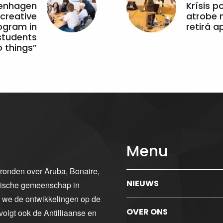
penhagen
Krísis p
 creative
atrobe n
ogram in
retirá 
students
 things”
Menu
gronden over Aruba, Bonaire,
NIEUWS
ibische gemeenschap in
n we de ontwikkelingen op de
OVER ONS
volgt ook de Antilliaanse en