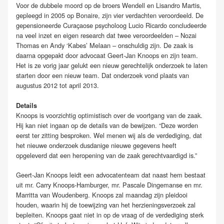
Voor de dubbele moord op de broers Wendell en Lisandro Martis,
gepleegd in 2005 op Bonaire, zijn vier verdachten veroordeeld. De
gepensioneerde Curaçaose psycholoog Lucio Ricardo concludeerde
na veel inzet en eigen research dat twee veroordeelden – Nozai
Thomas en Andy ‘Kabes’ Melaan – onschuldig zijn. De zaak is
daarna opgepakt door advocaat Geert-Jan Knoops en zijn team.
Het is ze vorig jaar gelukt een nieuw gerechtelijk onderzoek te laten
starten door een nieuw team. Dat onderzoek vond plaats van
augustus 2012 tot april 2013.
Details
Knoops is voorzichtig optimistisch over de voortgang van de zaak.
Hij kan niet ingaan op de details van de bewijzen. “Deze worden
eerst ter zitting besproken. Wel menen wij als de verdediging, dat
het nieuwe onderzoek dusdanige nieuwe gegevens heeft
opgeleverd dat een heropening van de zaak gerechtvaardigd is.”
Geert-Jan Knoops leidt een advocatenteam dat naast hem bestaat
uit mr. Carry Knoops-Hamburger, mr. Pascale Dingemanse en mr.
Marritta van Woudenberg. Knoops zal maandag zijn pleidooi
houden, waarin hij de toewijzing van het herzieningsverzoek zal
bepleiten. Knoops gaat niet in op de vraag of de verdediging sterk