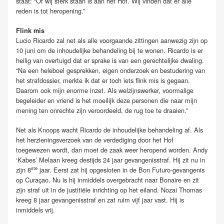
staat: “Of wij sterk staan is aan het Hof. Wij vinden dat er alle
reden is tot heropening.”
Flink mis
Lucio Ricardo zal net als alle voorgaande zittingen aanwezig zijn op
10 juni om de inhoudelijke behandeling bij te wonen. Ricardo is er
heilig van overtuigd dat er sprake is van een gerechtelijke dwaling.
“Na een heleboel gesprekken, eigen onderzoek en bestudering van
het strafdossier, merkte ik dat er toch iets flink mis is gegaan.
Daarom ook mijn enorme inzet. Als welzijnswerker, voormalige
begeleider en vriend is het moeilijk deze personen die naar mijn
mening ten onrechte zijn veroordeeld, de rug toe te draaien.”
Net als Knoops wacht Ricardo de inhoudelijke behandeling af. Als
het herzieningsverzoek van de verdediging door het Hof
toegewezen wordt, dan moet de zaak weer heropend worden. Andy
‘Kabes’ Melaan kreeg destijds 24 jaar gevangenisstraf. Hij zit nu in
ste
zijn 8
jaar. Eerst zat hij opgesloten in de Bon Futuro-gevangenis
op Curaçao. Nu is hij inmiddels overgebracht naar Bonaire en zit
zijn straf uit in de justitiële inrichting op het eiland. Nozai Thomas
kreeg 8 jaar gevangenisstraf en zat ruim vijf jaar vast. Hij is
inmiddels vrij.