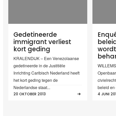
Gedetineerde
Enquê
immigrant verliest
belei
kort geding
word
beha
KRALENDIJK – Een Venezolaanse
gedetineerde in de Justitiële
WILLEMSTA
Inrichting Caribisch Nederland heeft
Openbaar 
het kort geding tegen de
civielrech
Nederlandse staat...
beleid en 
20 OKTOBER 2013
4 JUNI 20