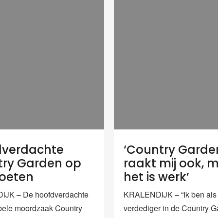
dverdachte
‘Country Garde
ry Garden op
raakt mij ook, 
voeten
het is werk’
JK – De hoofdverdachte
KRALENDIJK – “Ik ben als
bele moordzaak Country
verdediger in de Country 