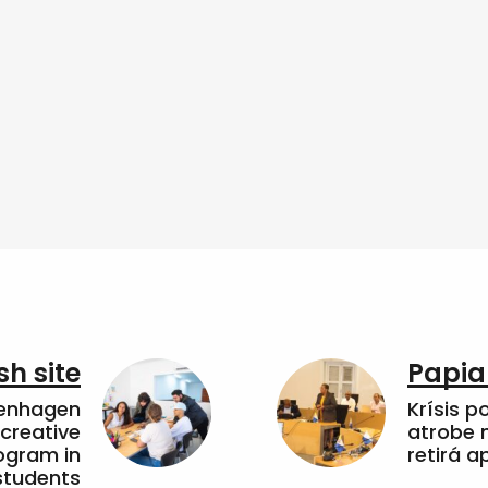
sh site
Papia
penhagen
Krísis p
 creative
atrobe n
ogram in
retirá 
students