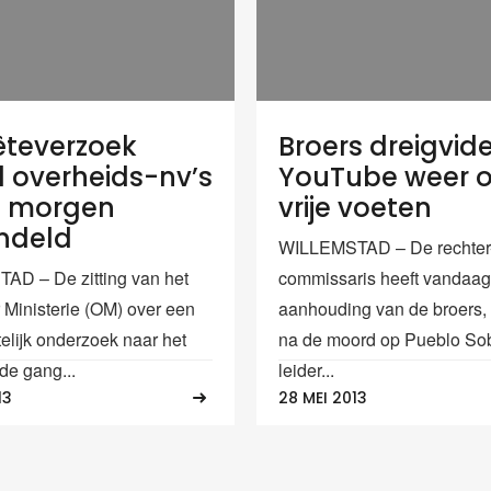
teverzoek
Broers dreigvid
d overheids-nv’s
YouTube weer 
t morgen
vrije voeten
ndeld
WILLEMSTAD – De rechter
D – De zitting van het
commissaris heeft vandaag
Ministerie (OM) over een
aanhouding van de broers, 
telijk onderzoek naar het
na de moord op Pueblo So
de gang...
leider...
13
28 MEI 2013