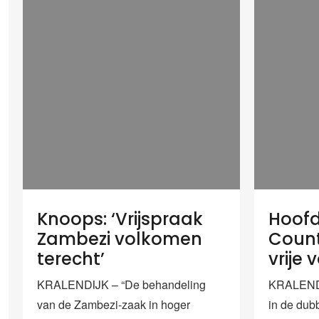
Knoops: ‘Vrijspraak
Hoof
Zambezi volkomen
Count
terecht’
vrije 
KRALENDIJK – “De behandeling
KRALENDI
van de Zambezi-zaak in hoger
in de dub