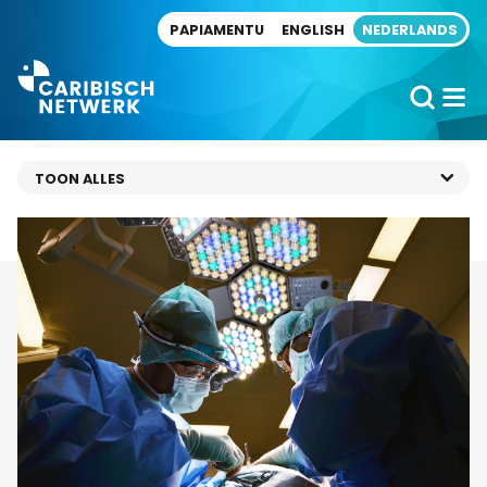
Direct naar artikel
PAPIAMENTU
ENGLISH
NEDERLANDS