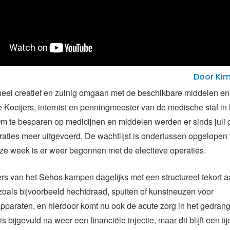
Door Kim
eel creatief en zuinig omgaan met de beschikbare middelen en 
e Koeijers, internist en penningmeester van de medische staf in 
m te besparen op medicijnen en middelen werden er sinds juli
raties meer uitgevoerd. De wachtlijst is ondertussen opgelopen 
ze week is er weer begonnen met de electieve operaties.
s van het Sehos kampen dagelijks met een structureel tekort a
oals bijvoorbeeld hechtdraad, spuiten of kunstneuzen voor
paraten, en hierdoor komt nu ook de acute zorg in het gedran
s bijgevuld na weer een financiële injectie, maar dit blijft een tij