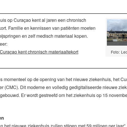
uis op Curaçao kent al jaren een chronisch
kort. Familie en kennissen van patiënten moeten
bijspringen en zelf medisch materiaal kopen.
eer:
Curaçao kent chronisch materiaaltekort
Foto: Le
is momenteel op de opening van het nieuwe ziekenhuis, het C
r (CMC). Dit moderne en volledig gedigitaliseerde nieuwe zie
gebouwd. Er wordt gestreefd om het ziekenhuis op 15 novembe
en
n het nieuwe ziekenhuis zullen stijgen met 59 miljoen per jaar”, 