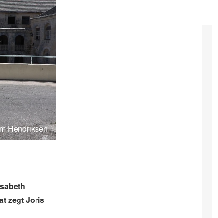
im Hendriksen
isabeth
at zegt Joris