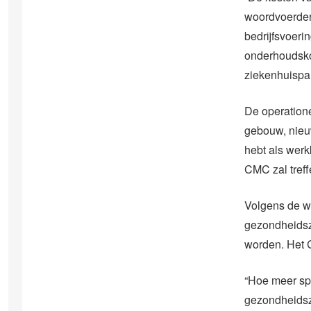
woordvoerder 
bedrijfsvoeri
onderhoudsko
ziekenhuispan
De operation
gebouw, nieuw
hebt als werkk
CMC zal treffe
Volgens de w
gezondheidsz
worden. Het 
“Hoe meer spe
gezondheidszo