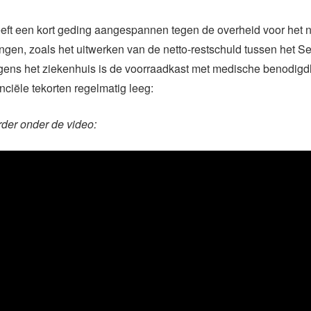
eft een kort geding aangespannen tegen de overheid voor het 
ingen, zoals het uitwerken van de netto-restschuld tussen het 
gens het ziekenhuis is de voorraadkast met medische benodig
ciële tekorten regelmatig leeg:
rder onder de video: