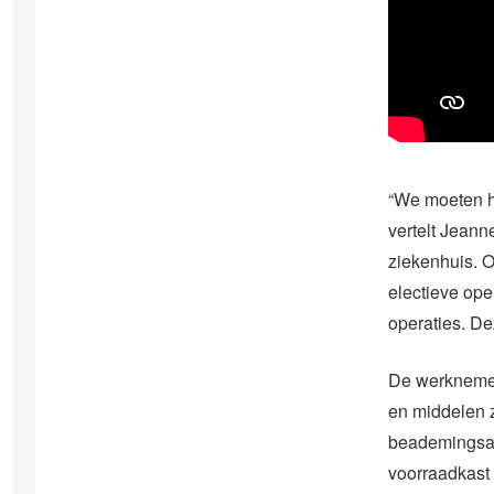
“We moeten h
vertelt Jeann
ziekenhuis. O
electieve ope
operaties. De
De werknemer
en middelen z
beademingsap
voorraadkast i