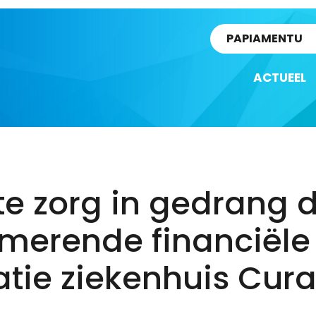
rtikel
PAPIAMENTU
ACTUEEL
e zorg in gedrang 
rmerende financiële
atie ziekenhuis Cur