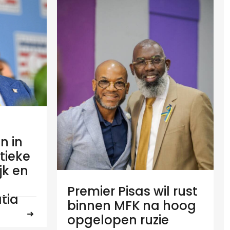
n in
tieke
ijk en
Premier Pisas wil rust
tia
binnen MFK na hoog
opgelopen ruzie