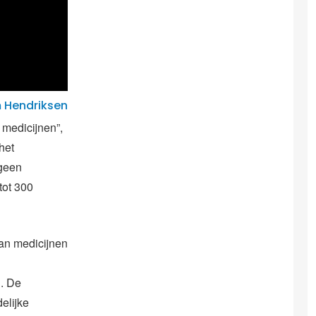
 Hendriksen
medicijnen”,
het
 geen
tot 300
an medicijnen
g. De
delijke