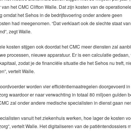
van het CMC Clifton Walle. Dat zijn kosten van de operationel
ng omdat het Sehos in de bedrijfsvoering onder andere geen
sten had meegenomen. “Dat verklaart ook de slechte staat van
d”, zegt Walle.
ele kosten stijgen ook doordat het CMC meer diensten zal aanb
e processen, nieuwe apparatuur. Er is een calculatie gedaan, 
apitaal, zodat je de financiële situatie die het Sehos nu treft, ni
n”, vertelt Walle.
oordvoerder worden vier efficiëntiemaatregelen doorgevoerd in
org waardoor er naar verwachting in totaal 80 miljoen gulden 
CMC zal onder andere medische specialisten in dienst gaan ne
cialisten vanuit het ziekenhuis werken, hoe lager de kosten vo
rg”, vertelt Walle. Het digitaliseren van de patiëntendossiers 