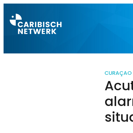
Direct naar a
CURAÇAO
Acut
ala
situ