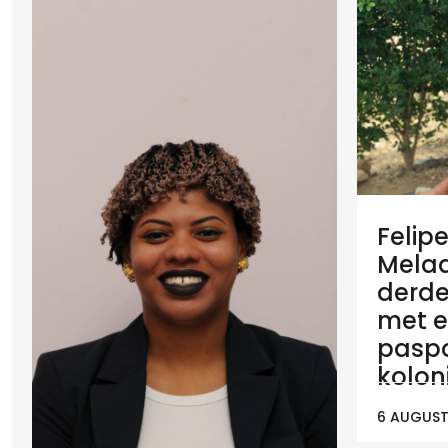
Felip
Melaan
derde
met e
paspo
koloni
6 AUGUST