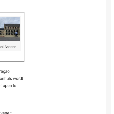
oni Schenk
uraçao
kenhuis wordt
r open te
vertelt