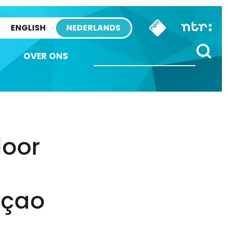
ENGLISH
NEDERLANDS
OVER ONS
door
açao