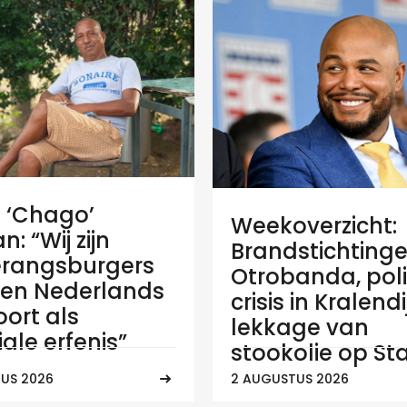
e ‘Chago’
Weekoverzicht:
: “Wij zijn
Brandstichtinge
rangsburgers
Otrobanda, poli
en Nederlands
crisis in Kralend
ort als
lekkage van
ale erfenis”
stookolie op Sta
US 2026
2 AUGUSTUS 2026