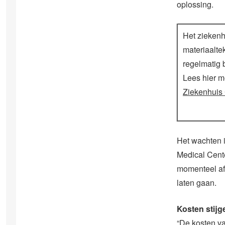
oplossing.
Het ziekenh
materiaalte
regelmatig 
Lees hier m
Ziekenhuis 
Het wachten 
Medical Cente
momenteel af
laten gaan.
Kosten stijg
“De kosten va