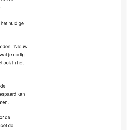
e
 het huidige
ieden. “Nieuw
wat je nodig
et ook in het
 de
bespaard kan
men.
or de
moet de