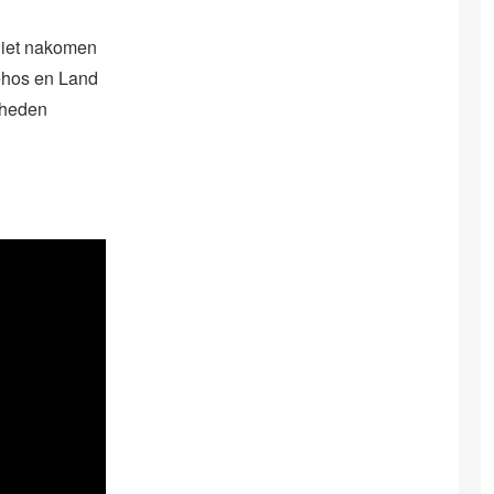
niet nakomen
Sehos en Land
dheden