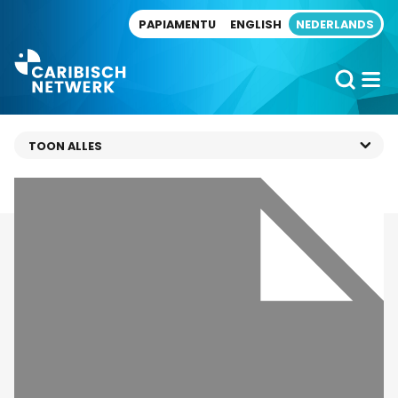
Direct naar artikel
PAPIAMENTU
ENGLISH
NEDERLANDS