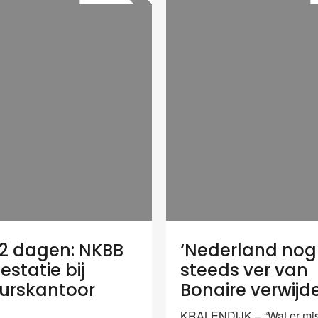
2 dagen: NKBB
‘Nederland nog
estatie bij
steeds ver van
urskantoor
Bonaire verwijd
KRALENDIJK – “Wat er mis 