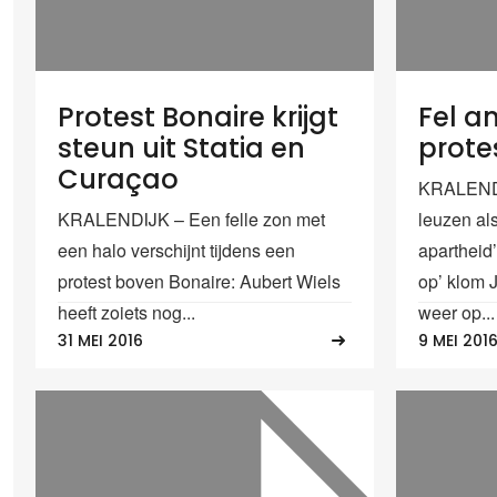
Protest Bonaire krijgt
Fel a
steun uit Statia en
prote
Curaçao
KRALEND
KRALENDIJK – Een felle zon met
leuzen al
een halo verschijnt tijdens een
apartheid
protest boven Bonaire: Aubert Wiels
op’ klom
heeft zoiets nog...
weer op...
31 MEI 2016
9 MEI 201