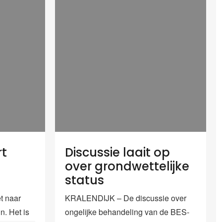
rt
Discussie laait op
over grondwettelijke
status
t naar
KRALENDIJK – De discussie over
n. Het is
ongelijke behandeling van de BES-