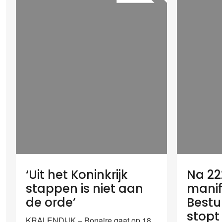
‘Uit het Koninkrijk
Na 22
stappen is niet aan
manif
de orde’
Bestu
stopt
KRALENDIJK – Bonaire gaat op 18