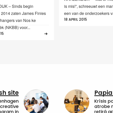
JK – Sinds begin
is mis!”, schreeuwt een ma
 2014 zaten James Finies
een van de onderzoekers va
18 APRIL 2015
hangers van Nos ke
èk (NKBB) voor...
015
sh site
Papia
penhagen
Krísis p
 creative
atrobe n
ogram in
retirá 