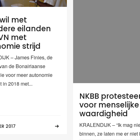
wil met
ere eilanden
VN met
omie strijd
JK – James Finies, de
r van de Bonairiaanse
 die voor meer autonomie
t in 2018 met...
NKBB protestee
voor menselijke
waardigheid
KRALENDIJK – “Ik mag nie
ER 2017
binnen, ze laten me er niet i