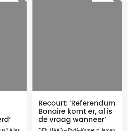
Recourt: ‘Referendum
Bonaire komt er, al is
erd’
de vraag wanneer’
is? Alles
DEN HAAG – PvdA-Kamerlid Jeroen