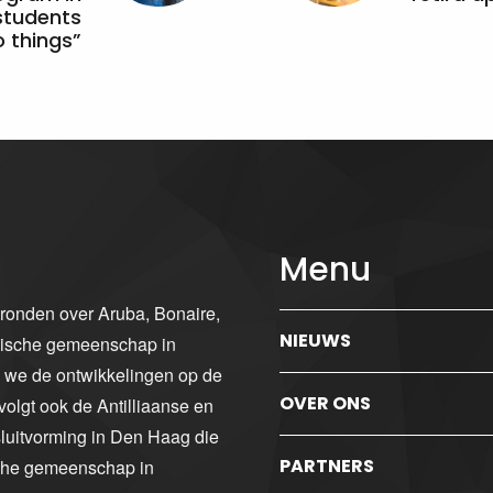
students
 things”
Menu
gronden over Aruba, Bonaire,
NIEUWS
ibische gemeenschap in
n we de ontwikkelingen op de
OVER ONS
volgt ook de Antilliaanse en
luitvorming in Den Haag die
PARTNERS
sche gemeenschap in