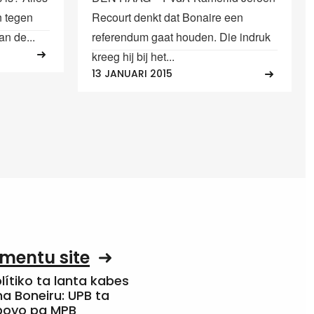
n tegen
Recourt denkt dat Bonaire een
n de...
referendum gaat houden. Die indruk
kreeg hij bij het...
13 JANUARI 2015
mentu site
olítiko ta lanta kabes
a Boneiru: UPB ta
apoyo pa MPB