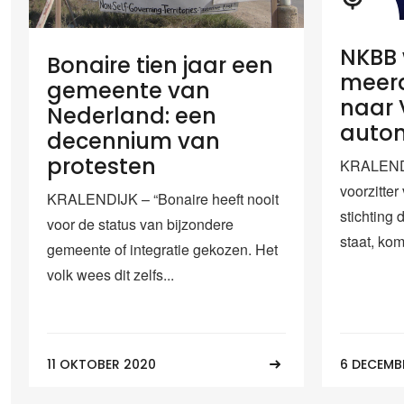
NKBB 
Bonaire tien jaar een
meerd
gemeente van
naar 
Nederland: een
auton
decennium van
protesten
KRALENDI
voorzitte
KRALENDIJK – “Bonaire heeft nooit
stichting
voor de status van bijzondere
staat, kom
gemeente of integratie gekozen. Het
volk wees dit zelfs...
11 OKTOBER 2020
6 DECEMB