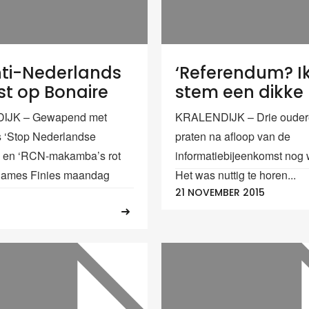
nti-Nederlands
‘Referendum? I
st op Bonaire
stem een dikke 
IJK – Gewapend met
KRALENDIJK – Drie oude
s ‘Stop Nederlandse
praten na afloop van de
’ en ‘RCN-makamba’s rot
informatiebijeenkomst nog 
 James Finies maandag
Het was nuttig te horen...
21 NOVEMBER 2015
6