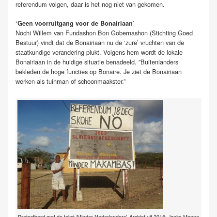
referendum volgen, daar is het nog niet van gekomen.
‘Geen voorruitgang voor de Bonairiaan’
Nochi Willem van Fundashon Bon Gobernashon (Stichting Goed
Bestuur) vindt dat de Bonairiaan nu de ‘zure’ vruchten van de
staatkundige verandering plukt. Volgens hem wordt de lokale
Bonairiaan in de huidige situatie benadeeld. ”Buitenlanders
bekleden de hoge functies op Bonaire. Je ziet de Bonairiaan
werken als tuinman of schoonmaakster.”
Protestbord met de tekst ‘Minder Nederlanders’. Archief uit 2015: Janita Monna