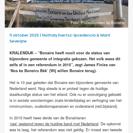
Foto: Protestborden op Bonaire
11 oktober 2020 | Nathaly Evertsz-Ipcedencia & Marit
Severijne
KRALENDIJK – “Bonaire heeft nooit voor de status van
bijzondere gemeente of integratie gekozen. Het volk wees dit
zelfs af in een referendum in 2015”, zegt James Finies van
‘Nos ke Boneiru Bèk’ (Wij willen Bonaire terug).
Het is 10 jaar geleden dat Bonaire een bijzondere gemeente van
Nederland werd. Nog steeds is er protest tegen de huidige
staatkundige status van het eiland. Ook nu er vooruitgang geboekt
is in sociale voorzieningen zoals kinderbijslag en verhoging van het
minimumloon, ouderdomspensioen en onderstand (red.bijstand).
In 2015 heeft twee derde van de Bonairianen
‘nee’ gestemd tegen de huidige band met Nederland
. De opkomst
was te laag, het referendum was niet geldig. Er moest een tweede