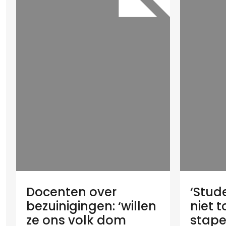
Docenten over
‘Stud
bezuinigingen: ‘willen
niet 
ze ons volk dom
stape