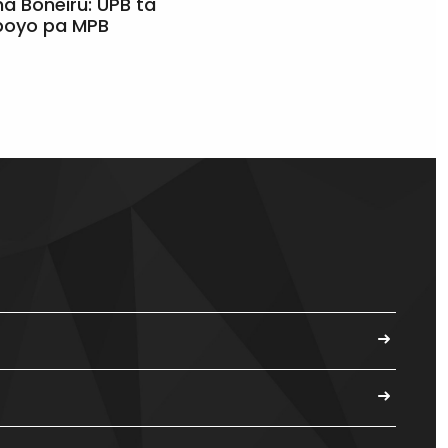
a Boneiru: UPB ta
apoyo pa MPB