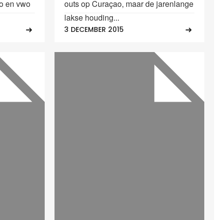
o en vwo
outs op Curaçao, maar de jarenlange
lakse houding...
3 DECEMBER 2015