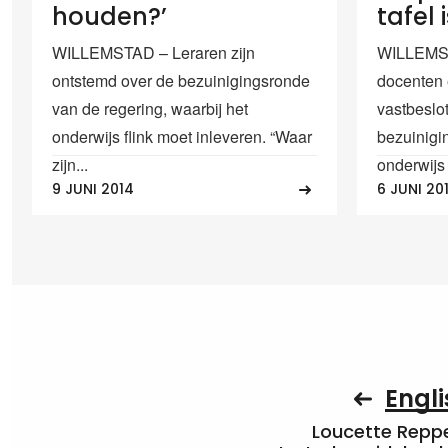
houden?’
tafel i
WILLEMSTAD – Leraren zijn
WILLEMST
ontstemd over de bezuinigingsronde
docenten 
van de regering, waarbij het
vastbeslo
onderwijs flink moet inleveren. “Waar
bezuinigi
zijn...
onderwijs 
9 JUNI 2014
6 JUNI 20
Engli
Loucette Rep