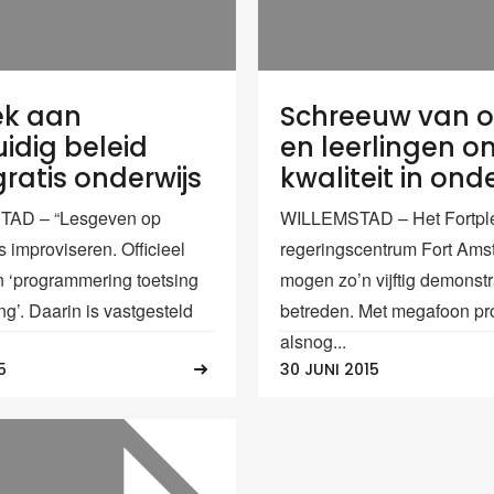
ek aan
Schreeuw van 
idig beleid
en leerlingen o
gratis onderwijs
kwaliteit in ond
AD – “Lesgeven op
WILLEMSTAD – Het Fortplei
 improviseren. Officieel
regeringscentrum Fort Am
n ‘programmering toetsing
mogen zo’n vijftig demonstr
ing’. Daarin is vastgesteld
betreden. Met megafoon pr
alsnog...
5
30 JUNI 2015