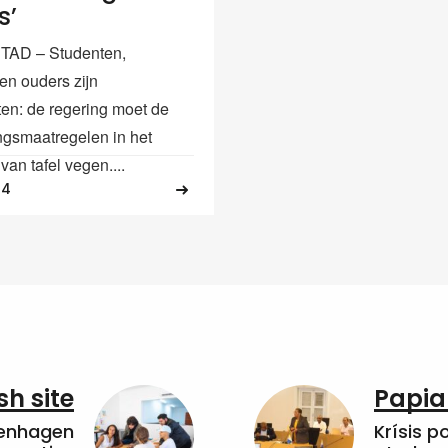
s’
AD – Studenten,
en ouders zijn
ten: de regering moet de
ngsmaatregelen in het
van tafel vegen....
14
sh site
Papia
penhagen
Krísis p