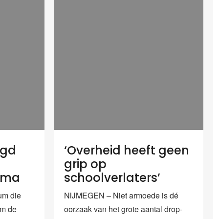
rgd
‘Overheid heeft geen
grip op
oma
schoolverlaters’
um die
NIJMEGEN – Niet armoede is dé
om de
oorzaak van het grote aantal drop-