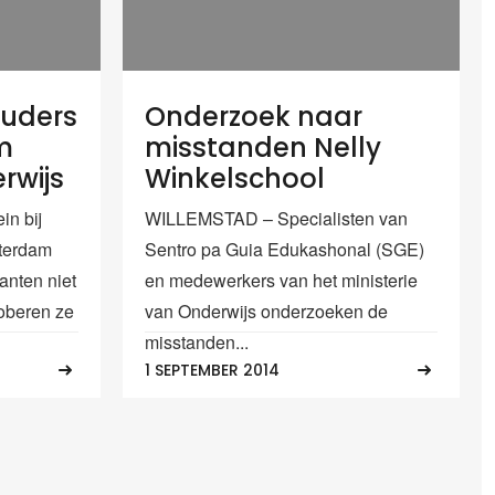
ouders
Onderzoek naar
m
misstanden Nelly
erwijs
Winkelschool
n bij
WILLEMSTAD – Specialisten van
sterdam
Sentro pa Guia Edukashonal (SGE)
anten niet
en medewerkers van het ministerie
oberen ze
van Onderwijs onderzoeken de
misstanden...
1 SEPTEMBER 2014