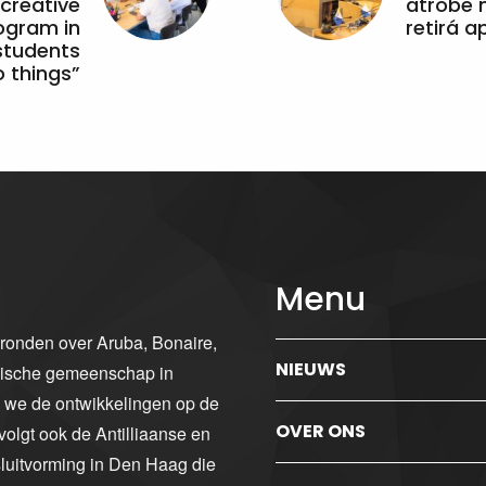
 creative
atrobe n
ogram in
retirá 
students
 things”
Menu
gronden over Aruba, Bonaire,
NIEUWS
ibische gemeenschap in
n we de ontwikkelingen op de
OVER ONS
volgt ook de Antilliaanse en
luitvorming in Den Haag die