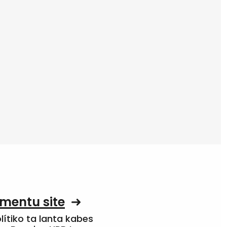
mentu site
olítiko ta lanta kabes