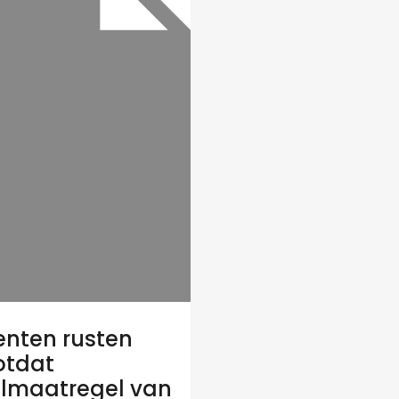
enten rusten
totdat
lmaatregel van