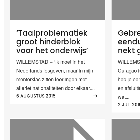
‘Taalproblematiek
Gebr
groot hinderblok
eendu
voor het onderwijs’
nekt 
WILLEMSTAD – “Ik moet in het
WILLEMST
Nederlands lesgeven, maar in mijn
Curaçao is
mentorklas zitten leerlingen met
heb je ee
allerlei nationaliteiten door elkaar....
en afsluit
6 AUGUSTUS 2015
wat...
2 JULI 201