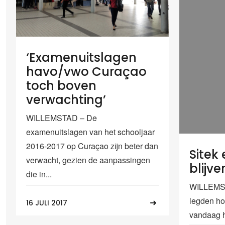
‘Examenuitslagen
havo/vwo Curaçao
toch boven
verwachting’
WILLEMSTAD – De
examenuitslagen van het schooljaar
2016-2017 op Curaçao zijn beter dan
Sitek
verwacht, gezien de aanpassingen
blijv
die in...
WILLEMST
legden h
16 JULI 2017
vandaag h