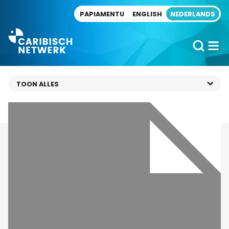
Direct naar artikel
PAPIAMENTU
ENGLISH
NEDERLANDS