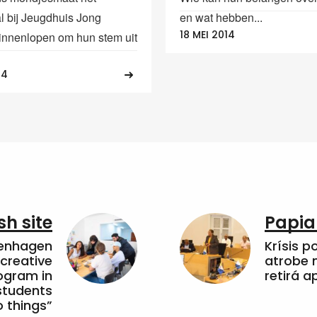
l bij Jeugdhuis Jong
en wat hebben...
18 MEI 2014
innenlopen om hun stem uit
14
sh site
Papia
penhagen
Krísis p
 creative
atrobe n
ogram in
retirá 
students
 things”