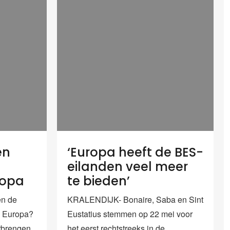
en
‘Europa heeft de BES-
eilanden veel meer
ropa
te bieden’
n de
KRALENDIJK- Bonaire, Saba en Sint
n Europa?
Eustatius stemmen op 22 mei voor
rbrengen
het eerst rechtstreeks in de