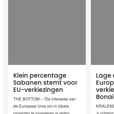
Klein percentage
Lage
Sabanen stemt voor
Euro
EU-verkiezingen
verki
Bonai
THE BOTTOM – “De interesse van
de Europese Unie om in lokale
KRALENDI
projecten te investeren is reden
’s ochten