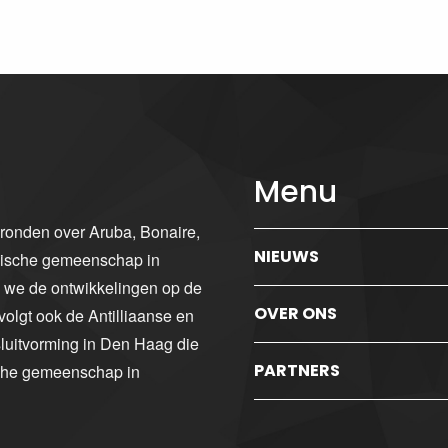
Menu
gronden over Aruba, Bonaire,
NIEUWS
ibische gemeenschap in
n we de ontwikkelingen op de
OVER ONS
volgt ook de Antilliaanse en
luitvorming in Den Haag die
PARTNERS
sche gemeenschap in