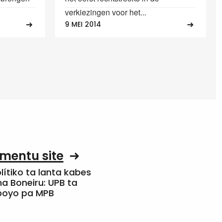
verkiezingen voor het...
9 MEI 2014
mentu site
olítiko ta lanta kabes
a Boneiru: UPB ta
apoyo pa MPB