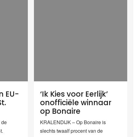
n EU-
‘Ik Kies voor Eerlijk’
t.
onofficiële winnaar
op Bonaire
 de
KRALENDIJK – Op Bonaire is
t.
slechts twaalf procent van de