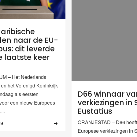
aribische
den naar de EU-
us: dit leverde
e laatste keer
M – Het Nederlands
 en het Verenigd Koninkrijk
D66 winnaar va
daag als eersten
verkiezingen in S
voor een nieuw Europees
Eustatius
...
ORANJESTAD – D66 heeft
19
Europese verkiezingen in S