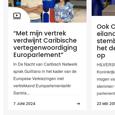
Ook C
“Met mijn vertrek
eilan
verdwijnt Caribische
stemb
vertegenwoordiging
het d
Europarlement”
op
In De Nacht van Caribisch Netwerk
HILVERSU
sprak Guilliano in het kader van de
Koninkrijk
Europese Verkiezingen met
mogen van
vertrekkend Europarlementariër
stemmen 
Samira...
parlement.
7 JUNI 2024
23 MEI 20