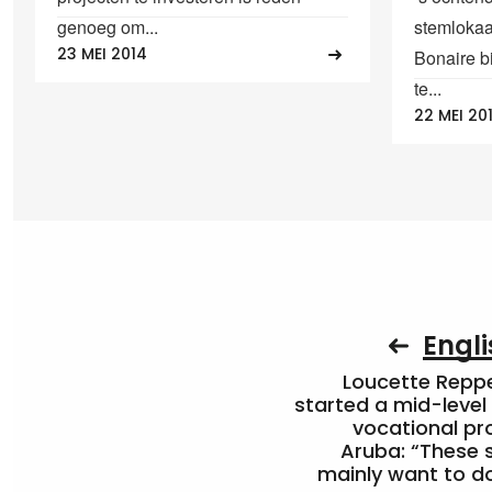
genoeg om...
stemlokaa
23 MEI 2014
Bonaire b
te...
22 MEI 20
Engli
Loucette Rep
started a mid-level
vocational pr
Aruba: “These 
mainly want to do