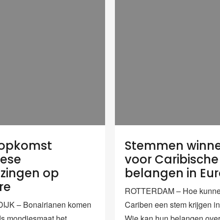
 opkomst
Stemmen winn
pese
voor Caribische
ezingen op
belangen in Eu
re
ROTTERDAM – Hoe kunne
JK – Bonairianen komen
Cariben een stem krijgen i
ds mondjesmaat het
Wie kan hun belangen ove