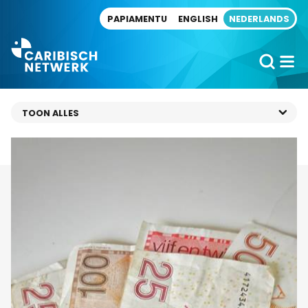
Direct naar artikel
PAPIAMENTU
ENGLISH
NEDERLANDS