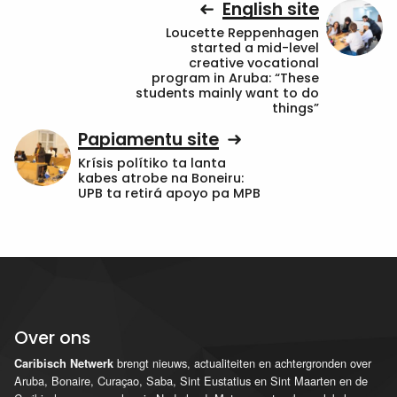
English site
Loucette Reppenhagen
started a mid-level
creative vocational
program in Aruba: “These
students mainly want to do
things”
Papiamentu site
Krísis polítiko ta lanta
kabes atrobe na Boneiru:
UPB ta retirá apoyo pa MPB
Over ons
brengt nieuws, actualiteiten en achtergronden over
Caribisch Netwerk
Aruba, Bonaire, Curaçao, Saba, Sint Eustatius en Sint Maarten en de