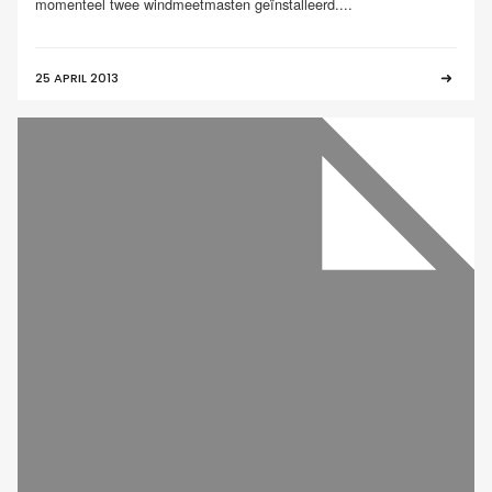
momenteel twee windmeetmasten geïnstalleerd....
25 APRIL 2013