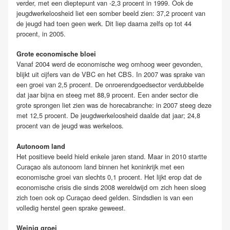
verder, met een dieptepunt van -2,3 procent in 1999. Ook de
jeugdwerkeloosheid liet een somber beeld zien: 37,2 procent van
de jeugd had toen geen werk. Dit liep daarna zelfs op tot 44
procent, in 2005.
Grote economische bloei
Vanaf 2004 werd de economische weg omhoog weer gevonden,
blijkt uit cijfers van de VBC en het CBS. In 2007 was sprake van
een groei van 2,5 procent. De onroerendgoedsector verdubbelde
dat jaar bijna en steeg met 88,9 procent. Een ander sector die
grote sprongen liet zien was de horecabranche: in 2007 steeg deze
met 12,5 procent. De jeugdwerkeloosheid daalde dat jaar; 24,8
procent van de jeugd was werkeloos.
Autonoom land
Het positieve beeld hield enkele jaren stand. Maar in 2010 startte
Curaçao als autonoom land binnen het koninkrijk met een
economische groei van slechts 0,1 procent. Het lijkt erop dat de
economische crisis die sinds 2008 wereldwijd om zich heen sloeg
zich toen ook op Curaçao deed gelden. Sindsdien is van een
volledig herstel geen sprake geweest.
Weinig groei