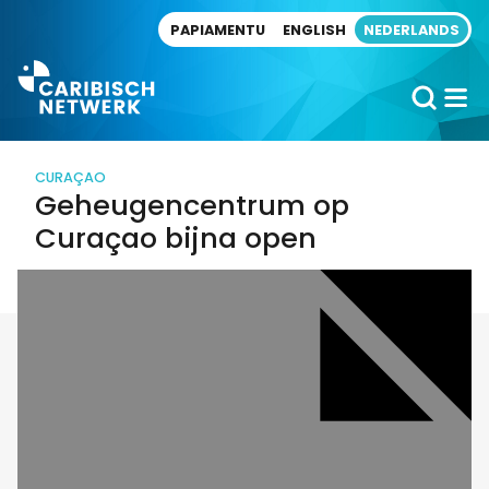
Direct naar artikel
PAPIAMENTU
ENGLISH
NEDERLANDS
CURAÇAO
Geheugencentrum op
Curaçao bijna open