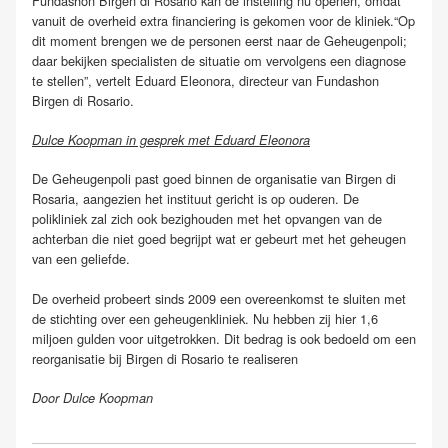
Fundashon Birgen di Rosario kan de instelling nu openen, omdat
vanuit de overheid extra financiering is gekomen voor de kliniek.“Op
dit moment brengen we de personen eerst naar de Geheugenpoli;
daar bekijken specialisten de situatie om vervolgens een diagnose
te stellen”, vertelt Eduard Eleonora, directeur van Fundashon
Birgen di Rosario.
Dulce Koopman in gesprek met Eduard Eleonora
De Geheugenpoli past goed binnen de organisatie van Birgen di
Rosaria, aangezien het instituut gericht is op ouderen. De
polikliniek zal zich ook bezighouden met het opvangen van de
achterban die niet goed begrijpt wat er gebeurt met het geheugen
van een geliefde.
De overheid probeert sinds 2009 een overeenkomst te sluiten met
de stichting over een geheugenkliniek. Nu hebben zij hier 1,6
miljoen gulden voor uitgetrokken. Dit bedrag is ook bedoeld om een
reorganisatie bij Birgen di Rosario te realiseren
Door Dulce Koopman