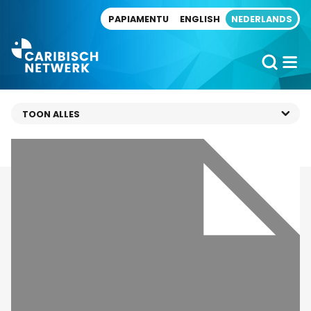
Direct naar artikel
PAPIAMENTU
ENGLISH
NEDERLANDS