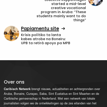
started a mid-level
creative vocational
program in Aruba: “These
students mainly want to do
things”
Papiamentu site
Krísis polítiko ta lanta
kabes atrobe na Boneiru:
UPB ta retirá apoyo pa MPB
Over ons
brengt nieuws, actualiteiten en achtergronden over
Caribisch Netwerk
Aruba, Bonaire, Curaçao, Saba, Sint Eustatius en Sint Maarten en de
Caribische gemeenschap in Nederland. Met een netwerk van lokale
journalisten volgen we de ontwikkelingen op de zes eilanden van het