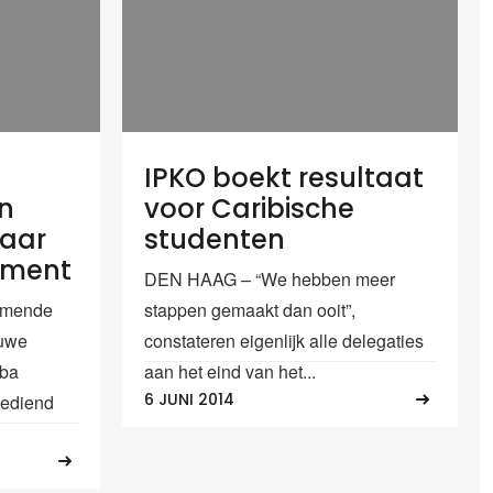
IPKO boekt resultaat
n
voor Caribische
naar
studenten
ement
DEN HAAG – “We hebben meer
omende
stappen gemaakt dan ooit”,
euwe
constateren eigenlijk alle delegaties
uba
aan het eind van het...
6 JUNI 2014
ediend