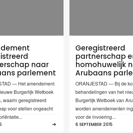
dement
Geregistreerd
istreerd
partnerschap e
erschap naar
homohuwelijk 
aans parlement
Arubaans parl
TAD — Het amendement
ORANJESTAD — Bij de k
nieuwe Burgerlijk Wetboek
behandelingen van het ni
, waarin geregistreerd
Burgerlijk Wetboek van Ar
hap voor stellen ongeacht
worden amendementen ing
riëntatie...
voor de invoering...
6
6 SEPTEMBER 2015