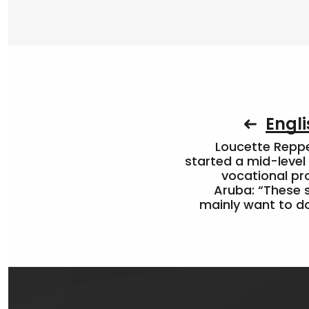
Engli
Loucette Rep
started a mid-level
vocational pr
Aruba: “These 
mainly want to do