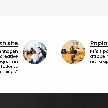
sh site
Papia
penhagen
Krísis p
 creative
atrobe n
ogram in
retirá 
students
 things”