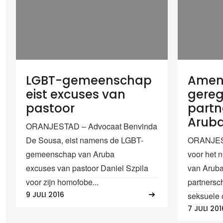
LGBT-gemeenschap
Amen
eist excuses van
gereg
pastoor
partn
Arub
ORANJESTAD – Advocaat Benvinda
De Sousa, eist namens de LGBT-
ORANJES
gemeenschap van Aruba
voor het 
excuses van pastoor Daniel Szpila
van Aruba
voor zijn homofobe...
partnersc
9 JULI 2016
seksuele o
7 JULI 201