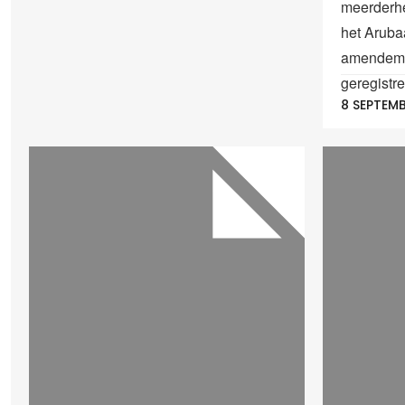
meerderhe
het Aruba
amendeme
geregistre
8 SEPTEMB