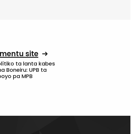
mentu site
olítiko ta lanta kabes
a Boneiru: UPB ta
apoyo pa MPB