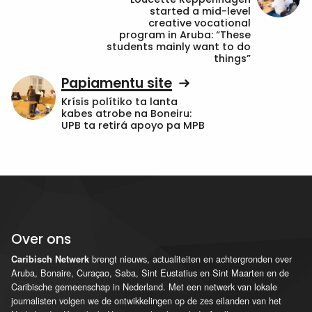
started a mid-level
creative vocational
program in Aruba: “These
students mainly want to do
things”
Papiamentu site
Krísis polítiko ta lanta
kabes atrobe na Boneiru:
UPB ta retirá apoyo pa MPB
Over ons
brengt nieuws, actualiteiten en achtergronden over
Caribisch Netwerk
Aruba, Bonaire, Curaçao, Saba, Sint Eustatius en Sint Maarten en de
Caribische gemeenschap in Nederland. Met een netwerk van lokale
journalisten volgen we de ontwikkelingen op de zes eilanden van het