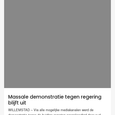
Massale demonstratie tegen regering
blijft uit
WILLEMSTAD – Via alle mogelijke mediakanalen werd de
demonstratie tegen de huidige regering aangekondigd door oud-