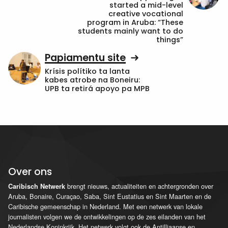
started a mid-level
creative vocational
program in Aruba: “These
students mainly want to do
things”
Papiamentu site
Krísis polítiko ta lanta
kabes atrobe na Boneiru:
UPB ta retirá apoyo pa MPB
Over ons
brengt nieuws, actualiteiten en achtergronden over
Caribisch Netwerk
Aruba, Bonaire, Curaçao, Saba, Sint Eustatius en Sint Maarten en de
Caribische gemeenschap in Nederland. Met een netwerk van lokale
journalisten volgen we de ontwikkelingen op de zes eilanden van het
Nederlandse Koninkrijk. Het netwerk volgt ook de Antilliaanse en