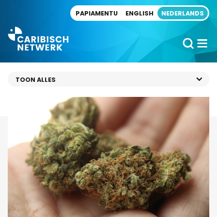
Direct naar artikel
PAPIAMENTU
ENGLISH
NEDERLANDS