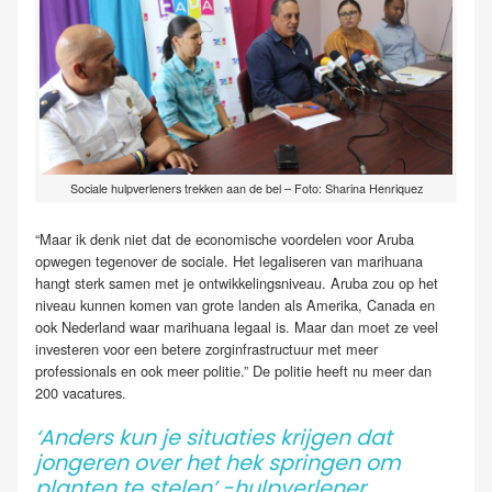
Sociale hulpverleners trekken aan de bel – Foto: Sharina Henriquez
“Maar ik denk niet dat de economische voordelen voor Aruba
opwegen tegenover de sociale. Het legaliseren van marihuana
hangt sterk samen met je ontwikkelingsniveau. Aruba zou op het
niveau kunnen komen van grote landen als Amerika, Canada en
ook Nederland waar marihuana legaal is. Maar dan moet ze veel
investeren voor een betere zorginfrastructuur met meer
professionals en ook meer politie.” De politie heeft nu meer dan
200 vacatures.
‘Anders kun je situaties krijgen dat
jongeren over het hek springen om
planten te stelen’ -hulpverlener