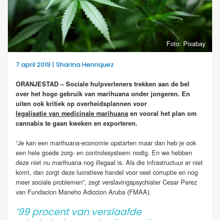
Foto: Pixabay
7 april 2019 | Sharina Henriquez
ORANJESTAD – Sociale hulpverleners trekken aan de bel
over het hoge gebruik van marihuana onder jongeren. En
uiten ook kritiek op overheidsplannen voor
legalisatie van medicinale marihuana
en vooral het plan om
cannabis te gaan kweken en exporteren.
“Je kan een marihuana-economie opstarten maar dan heb je ook
een hele goede zorg- en controlesysteem nodig. En we hebben
deze niet nu marihuana nog illegaal is. Als die infrastructuur er niet
komt, dan zorgt deze lucratieve handel voor veel corruptie en nog
meer sociale problemen”, zegt verslavingspsychiater Cesar Perez
van Fundacion Maneho Adiccion Aruba (FMAA).
’99 procent van verslaafde