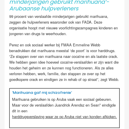
minderjarigen gebruikt marihuana’-
Arubaanse hulpverleners
99 procent van verslaafde minderjarigen gebruikt marihuana,
zeggen de hulpverleners waaronder ook van FADA. Deze
organisatie hoopt met nieuwe voorlichtingscampagnes kinderen en
jongeren van drugs te weerhouden.
Perez en ook sociaal werker bij FMAA Emmeline Webb
benadrukken dat marihuana meestal ‘de poort’ is voor harddrugs.
“Ze stappen over van marihuana naar cocaïne en als laatste crack.
We hebben geen idee hoeveel cocaïne-verslaafden er zijn want die
houden het geheim en ze kunnen nog functioneren. Als ze alles
verloren hebben, werk, familie, dan stappen ze over op het
goedkopere crack en eindigen ze in rehab of op straat”, zegt Webb.
‘Marihuana gaf mij schizofrenie’
Marihuana gebruiken is op Aruba vaak een sociaal gebeuren.
Maar voor de verslaafden Juandrick Arendsz en Sean* eindigde
dit in een
harddrugsverslaving waar ze op Aruba niet van konden afkicken.