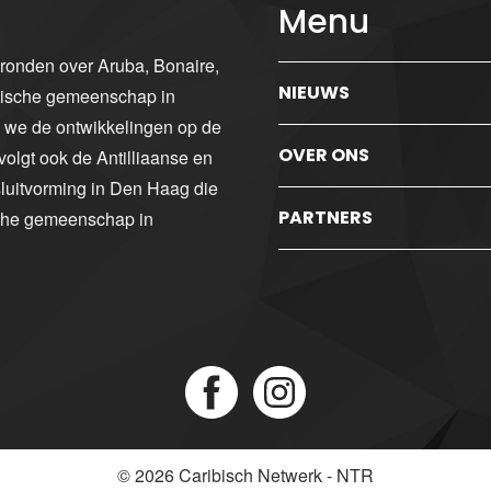
Menu
gronden over Aruba, Bonaire,
NIEUWS
ibische gemeenschap in
n we de ontwikkelingen op de
OVER ONS
volgt ook de Antilliaanse en
luitvorming in Den Haag die
PARTNERS
sche gemeenschap in
© 2026
Caribisch Netwerk - NTR