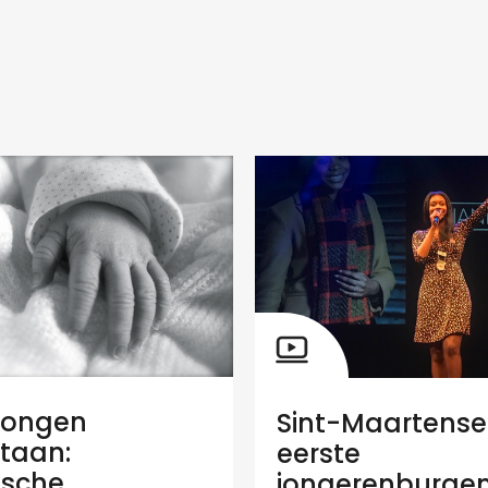
ongen
Sint-Maartense
taan:
eerste
ische
jongerenburge