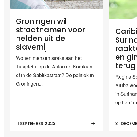
Groningen wil
straatnamen voor
Carib
helden uit de
Surin
slavernij
raakt
en gi
Wonen mensen straks aan het
terug
Tulaplein, op de Anton de Komlaan
of in de Sablikastraat? De politiek in
Regina Sch
Groningen...
Aruba woo
in Surina
op haar m
11 SEPTEMBER 2023
31 DECEM