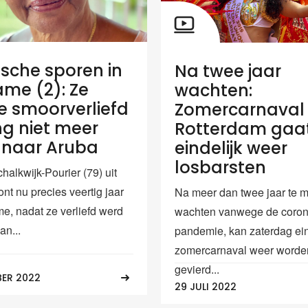
ische sporen in
Na twee jaar
ame (2): Ze
wachten:
e smoorverliefd
Zomercarnaval
ng niet meer
Rotterdam gaa
 naar Aruba
eindelijk weer
losbarsten
alkwijk-Pourier (79) uit
nt nu precies veertig jaar
Na meer dan twee jaar te 
me, nadat ze verliefd werd
wachten vanwege de coron
an...
pandemie, kan zaterdag ein
zomercarnaval weer worde
gevierd...
BER 2022
29 JULI 2022