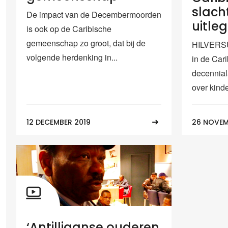
slacht
De impact van de Decembermoorden
uitle
is ook op de Caribische
gemeenschap zo groot, dat bij de
HILVERSU
volgende herdenking in...
in de Ca
decennial
over kinde
12 DECEMBER 2019
26 NOVEM
‘Antilliaanse ouderen