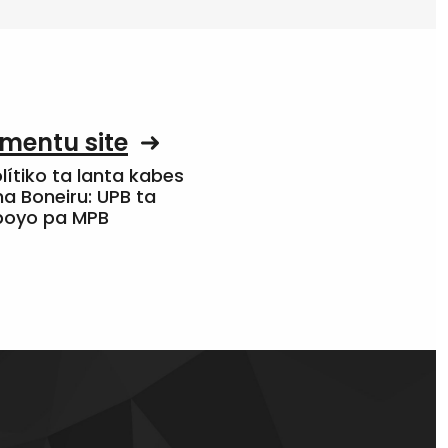
mentu site
olítiko ta lanta kabes
a Boneiru: UPB ta
apoyo pa MPB