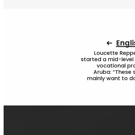
Engli
Loucette Rep
started a mid-level
vocational pr
Aruba: “These 
mainly want to do