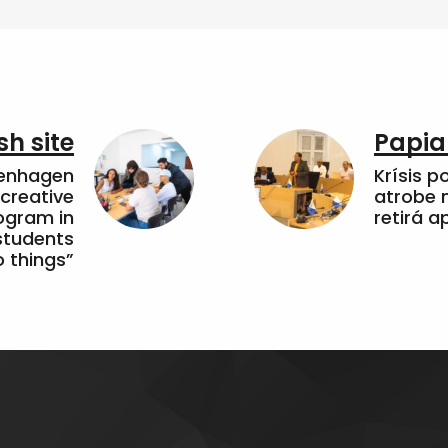
sh site
Papia
penhagen
Krísis p
 creative
atrobe n
ogram in
retirá 
students
 things”