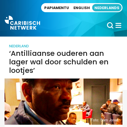
Direct naar artikel
PAPIAMENTU
ENGLISH
NEDERLANDS
NEDERLAND
‘Antilliaanse ouderen aan
lager wal door schulden en
lootjes’
Foto: Sam Jones