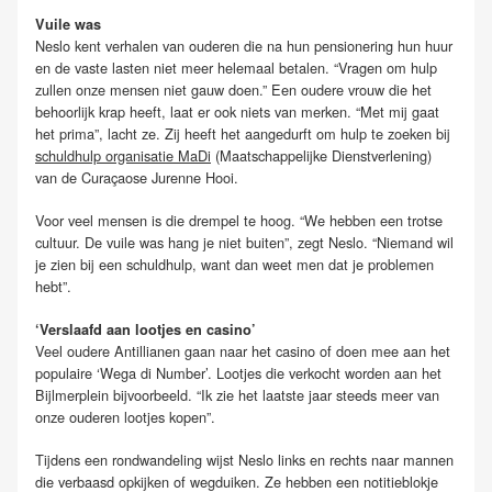
Vuile was
Neslo kent verhalen van ouderen die na hun pensionering hun huur
en de vaste lasten niet meer helemaal betalen. “Vragen om hulp
zullen onze mensen niet gauw doen.” Een oudere vrouw die het
behoorlijk krap heeft, laat er ook niets van merken. “Met mij gaat
het prima”, lacht ze. Zij heeft het aangedurft om hulp te zoeken bij
schuldhulp organisatie MaDi
(Maatschappelijke Dienstverlening)
van de Curaçaose Jurenne Hooi.
Voor veel mensen is die drempel te hoog. “We hebben een trotse
cultuur. De vuile was hang je niet buiten”, zegt Neslo. “Niemand wil
je zien bij een schuldhulp, want dan weet men dat je problemen
hebt”.
‘Verslaafd aan lootjes en casino’
Veel oudere Antillianen gaan naar het casino of doen mee aan het
populaire ‘Wega di Number’. Lootjes die verkocht worden aan het
Bijlmerplein bijvoorbeeld. “Ik zie het laatste jaar steeds meer van
onze ouderen lootjes kopen”.
Tijdens een rondwandeling wijst Neslo links en rechts naar mannen
die verbaasd opkijken of wegduiken. Ze hebben een notitieblokje