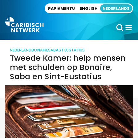
Direct naar artikel
PAPIAMENTU
ENGLISH
NEDERLANDS
NEDERLAND
BONAIRE
SABA
ST EUSTATIUS
Tweede Kamer: help mensen
met schulden op Bonaire,
Saba en Sint-Eustatius