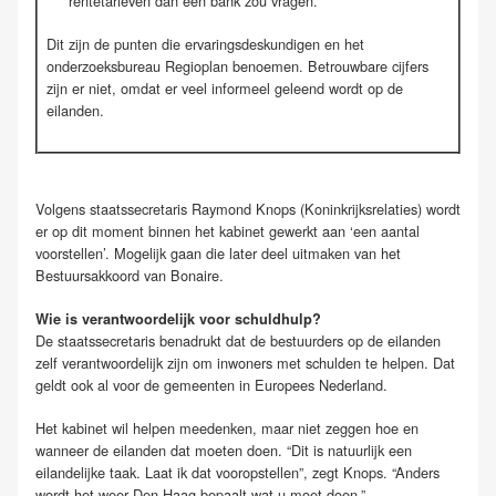
rentetarieven dan een bank zou vragen.
Dit zijn de punten die ervaringsdeskundigen en het
onderzoeksbureau Regioplan benoemen. Betrouwbare cijfers
zijn er niet, omdat er veel informeel geleend wordt op de
eilanden.
Volgens staatssecretaris Raymond Knops (Koninkrijksrelaties) wordt
er op dit moment binnen het kabinet gewerkt aan ‘een aantal
voorstellen’. Mogelijk gaan die later deel uitmaken van het
Bestuursakkoord van Bonaire.
Wie is verantwoordelijk voor schuldhulp?
De staatssecretaris benadrukt dat de bestuurders op de eilanden
zelf verantwoordelijk zijn om inwoners met schulden te helpen. Dat
geldt ook al voor de gemeenten in Europees Nederland.
Het kabinet wil helpen meedenken, maar niet zeggen hoe en
wanneer de eilanden dat moeten doen. “Dit is natuurlijk een
eilandelijke taak. Laat ik dat vooropstellen”, zegt Knops. “Anders
wordt het weer Den-Haag-bepaalt-wat-u-moet-doen.”