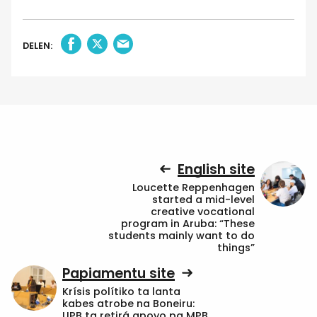
DELEN:
English site
Loucette Reppenhagen
started a mid-level
creative vocational
program in Aruba: “These
students mainly want to do
things”
Papiamentu site
Krísis polítiko ta lanta
kabes atrobe na Boneiru:
UPB ta retirá apoyo pa MPB