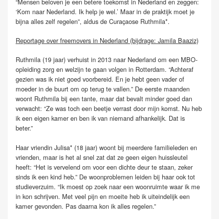
“Mensen beloven je een betere toekomst in Nederland en zeggen:
‘Kom naar Nederland. Ik help je wel.’ Maar in de praktijk moet je
bijna alles zelf regelen”, aldus de Curaçaose Ruthmila*.
Reportage over freemovers in Nederland (bijdrage: Jamila Baaziz)
Ruthmila (19 jaar) verhuist in 2013 naar Nederland om een MBO-
opleiding zorg en welzijn te gaan volgen in Rotterdam. “Achteraf
gezien was ik niet goed voorbereid. En je hebt geen vader of
moeder in de buurt om op terug te vallen.” De eerste maanden
woont Ruthmila bij een tante, maar dat bevalt minder goed dan
verwacht: “Ze was toch een beetje verrast door mijn komst. Nu heb
ik een eigen kamer en ben ik van niemand afhankelijk. Dat is
beter.”
Haar vriendin Julisa* (18 jaar) woont bij meerdere familieleden en
vrienden, maar is het al snel zat dat ze geen eigen huissleutel
heeft: “Het is vervelend om voor een dichte deur te staan, zeker
sinds ik een kind heb.” De woonproblemen leiden bij haar ook tot
studieverzuim. “Ik moest op zoek naar een woonruimte waar ik me
in kon schrijven. Met veel pijn en moeite heb ik uiteindelijk een
kamer gevonden. Pas daarna kon ik alles regelen.”