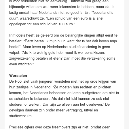
is voor studenten niet zo eenvoudig. Ruthmila zou graag een
bijbaantje willen om wat meer inkomsten te hebben, maar dat is
lastig omdat haar Nederlands niet zo goed is. En: “Nederland is
duur”, waarschuwt ze. “Een schuld van een euro is al snel
opgelopen tot een schuld van 100 euro.”
Inmiddels heeft ze geleerd om de belangrijke dingen altijd eerst te
betalen: “Eerst betaal ik mijn huur, want dat is het dak boven mijn
hoofd.”. Maar leven op Nederlandse studiefinanciering is geen
vetpot: “Als ik te weinig geld heb, moet ik wel eens kiezen:
zorgverzekering betalen of eten? Dan moet die verzekering soms
even wachten.”
Worstelen
De Pool ziet vaak jongeren worstelen met het op orde krijgen van
hun zaakjes in Nederland. “Ze moeten hun rechten en plichten
kennen, het Nederlands beheersen en leren budgetteren om niet in
de schulden te belanden. Als dat niet lukt kunnen ze ook niet
studeren of werken. Dan zijn ze alleen aan het overleven.” De
gevolgen daarvan zijn onder meer vertraging, uitval en
studieverzuim.
Precieze cijfers over deze freemovers zijn er niet, omdat geen