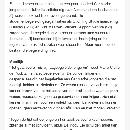
Elk jaar komen er naar schatting een paar honderd Caribische
jongeren als Ruthmila zelfstandig naar Nederland om te studeren.
Zij worden ook wel freemovers genoemd. De
studentenbegeleidingsorganisaties als Stichting Studiefinanciering
Curaçao (SSC) en Sint Maarten Student Support Service (S4)
zorgen voor de begeleiding van hbo en universitaire studenten
(bursalen). Zij bemiddelen bij huisvesting, inschrijving en het
regelen van praktische zaken voor studenten. Maar voor mbo’ers
bestaat die begeleiding niet.
Moeilijk
“Het gaat vooral mis bij laagopgeleide jongeren”, weet Marie-Claire
de Pool. Zij is trajectbegeleider bij De Jonge Krijger en
gespecialiseerd
in het begeleiden van Caribische jongeren die het
moeilijk hebben in Nederland. “Ze weten niet dat ze zich niet altijd
kunnen inschrijven op het adres van de familieleden waar ze gaan
wonen, waardoor ze geen burgerservicenummer krijgen, zich niet
kunnen inschrijven voor een opleiding, geen bankrekening kunnen
openen, geen verzekering kunnen afsluiten en niet mogen werken.”
“Tegen de tijd dat de jongeren hun zaakjes voor elkaar hebben,
zitten ze al met schulden”, aldus De Pool. Die schulden afbetalen