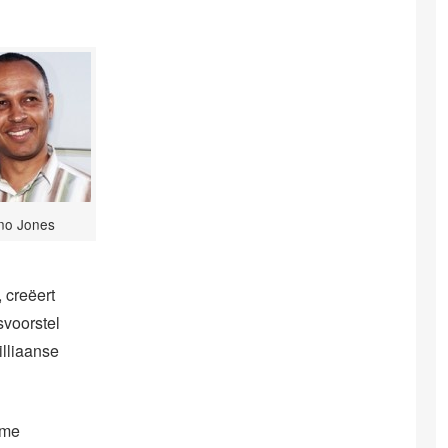
no Jones
 creëert
svoorstel
illiaanse
rme