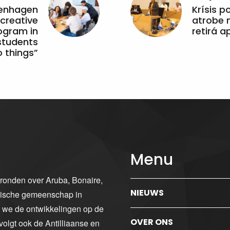
penhagen
Krísis p
 creative
atrobe n
ogram in
retirá 
students
 things”
Menu
gronden over Aruba, Bonaire,
NIEUWS
ibische gemeenschap in
n we de ontwikkelingen op de
OVER ONS
volgt ook de Antilliaanse en