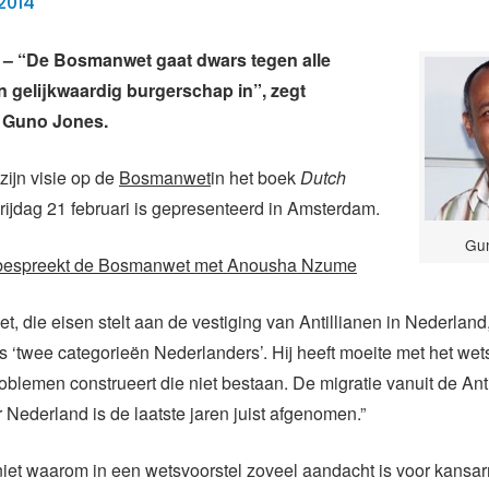
2014
 “De Bosmanwet gaat dwars tegen alle
n gelijkwaardig burgerschap in”, zegt
 Guno Jones.
 zijn visie op de
Bosmanwet
in het boek
Dutch
vrijdag 21 februari is gepresenteerd in Amsterdam.
Gu
bespreekt de Bosmanwet met Anousha Nzume
 die eisen stelt aan de vestiging van Antillianen in Nederland,
 ‘twee categorieën Nederlanders’. Hij heeft moeite met het wet
roblemen construeert die niet bestaan. De migratie vanuit de Ant
 Nederland is de laatste jaren juist afgenomen.”
niet waarom in een wetsvoorstel zoveel aandacht is voor kansa