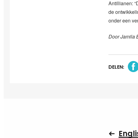
Antillianen: 
de ontwikkeli
onder een ve
Door Jamila 
DELEN:
Engli