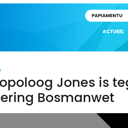
rtikel
PAPIAMENTU
ACTUEEL
D
opoloog Jones is t
oering Bosmanwet