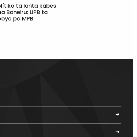
olítiko ta lanta kabes
a Boneiru: UPB ta
apoyo pa MPB