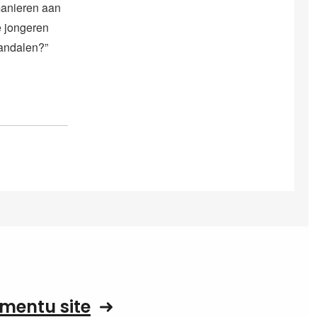
 manieren aan
e jongeren
vandalen?”
mentu site