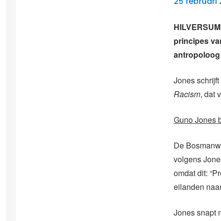
25 februari 
HILVERSUM –
principes va
antropoloog
Jones schrijft
Racism
, dat 
Guno Jones 
De Bosmanwet,
volgens Jones
omdat dit: “P
eilanden naar
Jones snapt 