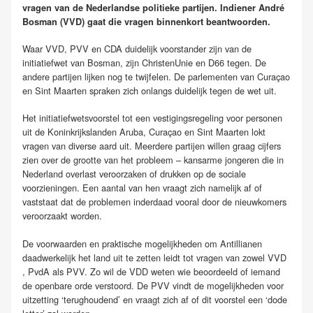
vragen van de Nederlandse politieke partijen. Indiener André
Bosman (VVD) gaat die vragen binnenkort beantwoorden.
Waar VVD, PVV en CDA duidelijk voorstander zijn van de
initiatiefwet van Bosman, zijn ChristenUnie en D66 tegen. De
andere partijen lijken nog te twijfelen. De parlementen van Curaçao
en Sint Maarten spraken zich onlangs duidelijk tegen de wet uit.
Het initiatiefwetsvoorstel tot een vestigingsregeling voor personen
uit de Koninkrijkslanden Aruba, Curaçao en Sint Maarten lokt
vragen van diverse aard uit. Meerdere partijen willen graag cijfers
zien over de grootte van het probleem – kansarme jongeren die in
Nederland overlast veroorzaken of drukken op de sociale
voorzieningen. Een aantal van hen vraagt zich namelijk af of
vaststaat dat de problemen inderdaad vooral door de nieuwkomers
veroorzaakt worden.
De voorwaarden en praktische mogelijkheden om Antillianen
daadwerkelijk het land uit te zetten leidt tot vragen van zowel VVD
, PvdA als PVV. Zo wil de VDD weten wie beoordeeld of iemand
de openbare orde verstoord. De PVV vindt de mogelijkheden voor
uitzetting ‘terughoudend’ en vraagt zich af of dit voorstel een ‘dode