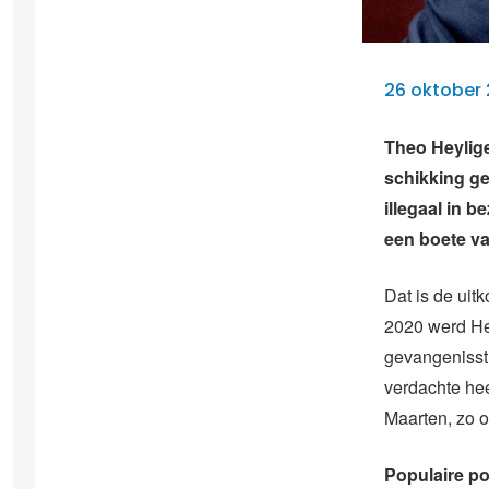
26 oktober
Theo Heylige
schikking ge
illegaal in 
een boete va
Dat is de uit
2020 werd Hey
gevangenisst
verdachte heef
Maarten, zo o
Populaire po