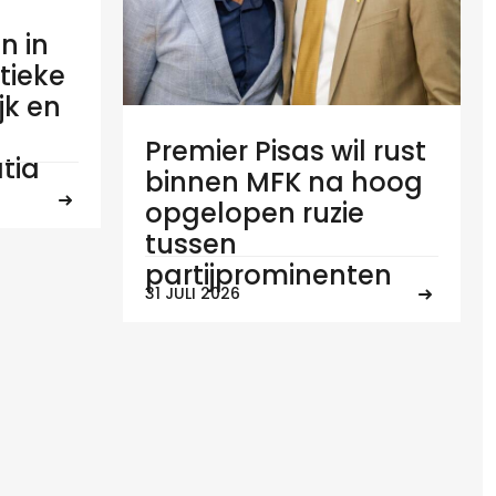
n in
tieke
ijk en
Premier Pisas wil rust
tia
binnen MFK na hoog
opgelopen ruzie
tussen
partijprominenten
31 JULI 2026