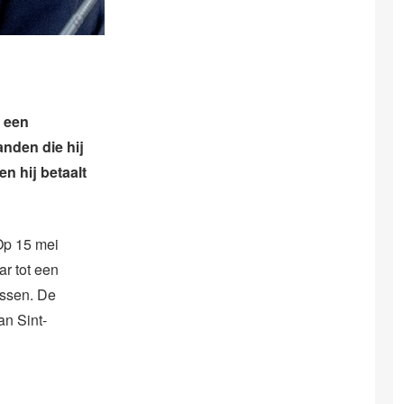
t een
anden die hij
n hij betaalt
 Op 15 mei
ar tot een
assen. De
an Sint-