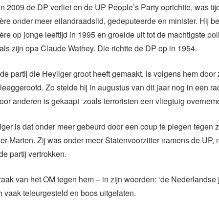
 in 2009 de DP verliet en de UP People’s Party oprichtte, was tij
rière onder meer eilandraadslid, gedeputeerde en minister. Hij b
ière op jonge leeftijd in 1995 en groeide uit tot de machtigste pol
oals zijn opa Claude Wathey. Die richtte de DP op in 1954.
de partij die Heyliger groot heeft gemaakt, is volgens hem door 
 leeggeroofd. Zo stelde hij in augustus van dit jaar nog in een ra
 door anderen is gekaapt ‘zoals terroristen een vliegtuig overnem
ger is dat onder meer gebeurd door een coup te plegen tegen z
er-Marten. Zij was onder meer Statenvoorzitter namens de UP, 
de partij vertrokken.
zaak van het OM tegen hem – in zijn woorden: ‘de Nederlandse 
ch vaak teleurgesteld en boos uitgelaten.