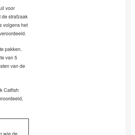
uil voor
t de strafzaak
s volgens het
 veroordeeld.
te pakken.
ete van 5
gsten van de
k Catfish
eroordeeld,
n wie de