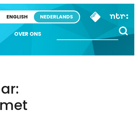
ENGLISH
NEDERLANDS
OVER ONS
ar:
 met