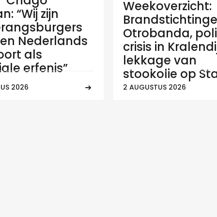
e ‘Chago’
Weekoverzicht:
: “Wij zijn
Brandstichtinge
rangsburgers
Otrobanda, poli
en Nederlands
crisis in Kralend
ort als
lekkage van
ale erfenis”
stookolie op Sta
US 2026
2 AUGUSTUS 2026