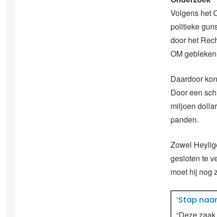
Volgens het O
politieke gun
door het Rec
OM gebleken d
Daardoor kon 
Door een schi
miljoen dolla
panden.
Zowel Heylig
gesloten te v
moet hij nog z
‘Stap naa
“Deze zaak 