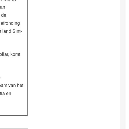
kan
 de
 afronding
 land Sint-
llar, komt
e
eam van het
tia en