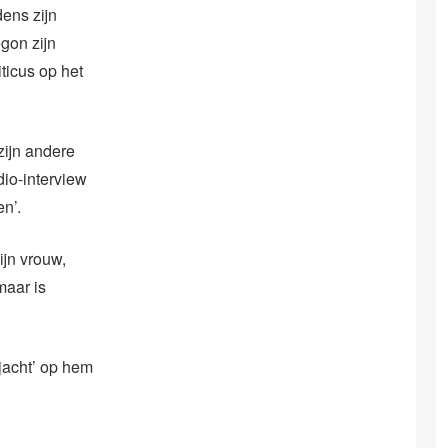
dens zijn
egon zijn
iticus op het
zijn andere
dio-interview
en’.
ijn vrouw,
maar is
jacht’ op hem