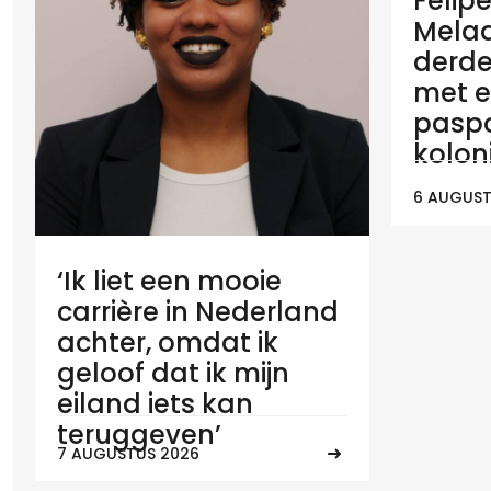
Felip
Melaan
derde
met e
paspo
koloni
6 AUGUST
‘Ik liet een mooie
carrière in Nederland
achter, omdat ik
geloof dat ik mijn
eiland iets kan
teruggeven’
7 AUGUSTUS 2026