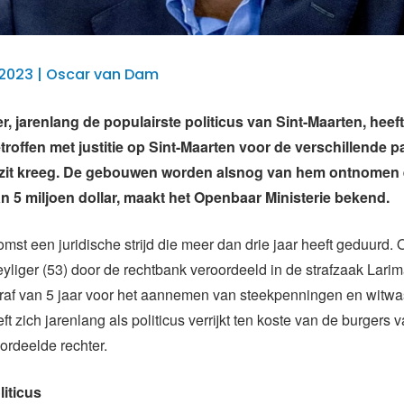
 2023 | Oscar van Dam
r, jarenlang de populairste politicus van Sint-Maarten, heef
troffen met justitie op Sint-Maarten voor de verschillende p
bezit kreeg. De gebouwen worden alsnog van hem ontnomen e
n 5 miljoen dollar, maakt het Openbaar Ministerie bekend.
komst een juridische strijd die meer dan drie jaar heeft geduurd.
liger (53) door de rechtbank veroordeeld in de strafzaak Larim
raf van 5 jaar voor het aannemen van steekpenningen en witw
t zich jarenlang als politicus verrijkt ten koste van de burgers v
ordeelde rechter.
liticus