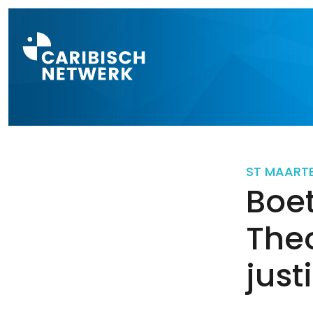
Direct naar a
ST MAART
Boet
Theo
justi