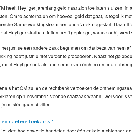
M heeft Heyliger jarenlang geld naar zich toe laten sluizen, in r
sten. Om te achterhalen om hoeveel geld dat gaat, is tegelijk me
herche Samenwerkingsteam een onderzoek opgestart. Daaruit i
at Heyliger strafbare feiten heeft gepleegd, waarvoor hij werd
het justitie een andere zaak beginnen om dat bezit van hem af 
kking hoeft justitie niet verder te procederen. Naast het geldbo
r, moet Heyliger ook afstand nemen van rechten en huuropbren
er als het OM zullen de rechtbank verzoeken de ontnemingszaa
erklaren op 1 november. Voor de strafzaak waar hij wel voor is v
ijn celstraf gaan uitzitten.
r een betere toekomst’
liet zien hoe onwettig handelen door één enkele ambtenaar, aa