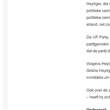
Heyliger, die
politieke car
politieke carr
eiland, net z
De UP Party, 
partijgenoten
dat de partij
Volgens Heyli
Grisha Heylig
inmiddels uit 
Ook over de 
– heeft hij zi
Onderzoek