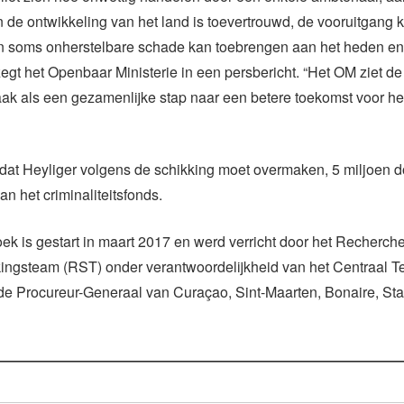
n de ontwikkeling van het land is toevertrouwd, de vooruitgang 
n soms onherstelbare schade kan toebrengen aan het heden en
zegt het Openbaar Ministerie in een persbericht. “Het OM ziet de
ak als een gezamenlijke stap naar een betere toekomst voor het
dat Heyliger volgens de schikking moet overmaken, 5 miljoen do
n het criminaliteitsfonds.
ek is gestart in maart 2017 en werd verricht door het Recherch
ngsteam (RST) onder verantwoordelijkheid van het Centraal T
de Procureur-Generaal van Curaçao, Sint-Maarten, Bonaire, Sta