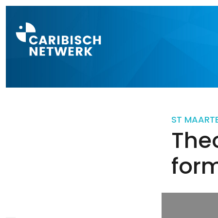
Direct naar a
ST MAART
The
for