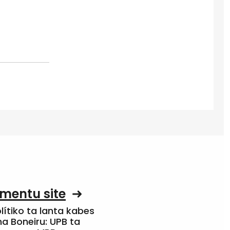
mentu site
olítiko ta lanta kabes
a Boneiru: UPB ta