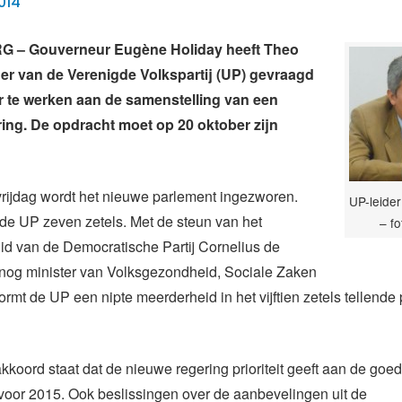
014
 – Gouverneur Eugène Holiday heeft Theo
ider van de Verenigde Volkspartij (UP) gevraagd
r te werken aan de samenstelling van een
ing. De opdracht moet op 20 oktober zijn
rijdag wordt het nieuwe parlement ingezworen.
UP-leider
de UP zeven zetels. Met de steun van het
– f
id van de Democratische Partij Cornelius de
nog minister van Volksgezondheid, Sociale Zaken
ormt de UP een nipte meerderheid in het vijftien zetels tellende
akkoord staat dat de nieuwe regering prioriteit geeft aan de goe
voor 2015. Ook beslissingen over de aanbevelingen uit de