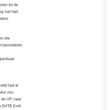
ren tot de
op het hart
sters.
en die
et bevorderen
openbaar
rtij had al
neur zou
 de UP, naar
ng SHTA Emil