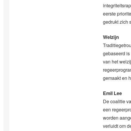
integriteits
eerste priori
gedrukt zich 
Welzijn
Traditiegetro
gebaseerd is 
van het welzi
regeerprogra
gemaakt en he
Emil Lee
De coalitie v
een regeerpr
worden aangeb
verluidt om d