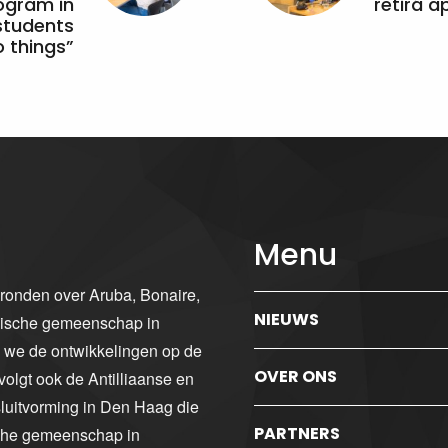
ogram in
retirá 
students
 things”
Menu
gronden over Aruba, Bonaire,
NIEUWS
ibische gemeenschap in
n we de ontwikkelingen op de
OVER ONS
volgt ook de Antilliaanse en
luitvorming in Den Haag die
PARTNERS
sche gemeenschap in