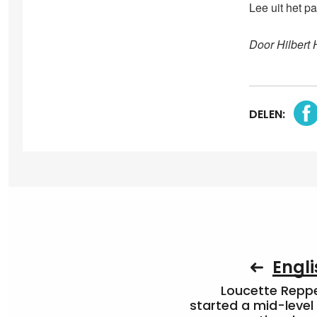
Lee uit het p
Door Hilbert 
DELEN:
Engli
Loucette Rep
started a mid-level