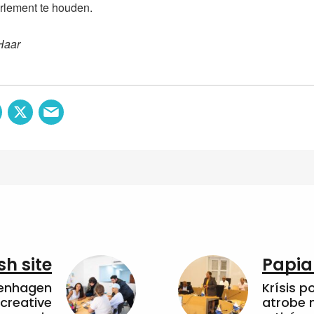
arlement te houden.
Haar
sh site
Papia
penhagen
Krísis p
 creative
atrobe n