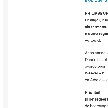
6 oktober 2
PHILIPSBURG
Heyliger, le
als formateu
nieuwe reger
voltooid.
Aanstaande v
Daarin bezet 
overgelopen l
Weever – nu 
en Arbeid – v
Prioriteit
In het regeer
de begroting 