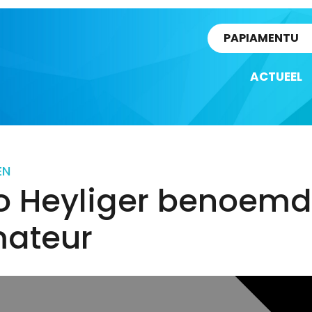
rtikel
PAPIAMENTU
ACTUEEL
EN
o Heyliger benoemd 
mateur