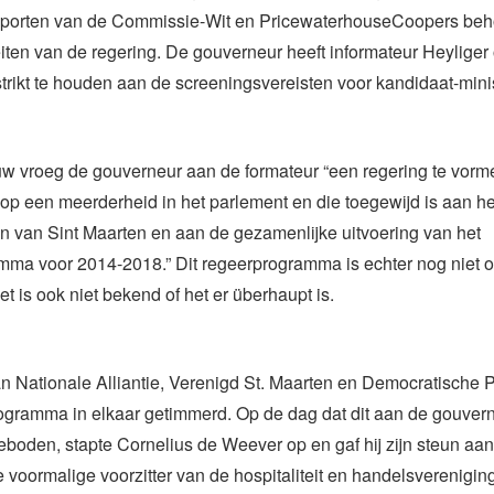
rapporten van de Commissie-Wit en PricewaterhouseCoopers beho
teiten van de regering. De gouverneur heeft informateur Heyliger 
strikt te houden aan de screeningsvereisten voor kandidaat-mini
uw vroeg de gouverneur aan de formateur “een regering te vorm
op een meerderheid in het parlement en die toegewijd is aan h
jn van Sint Maarten en aan de gezamenlijke uitvoering van het
mma voor 2014-2018.” Dit regeerprogramma is echter nog niet 
t is ook niet bekend of het er überhaupt is.
an Nationale Alliantie, Verenigd St. Maarten en Democratische Pa
ogramma in elkaar getimmerd. Op de dag dat dit aan de gouver
oden, stapte Cornelius de Weever op en gaf hij zijn steun aan
e voormalige voorzitter van de hospitaliteit en handelsverenigi