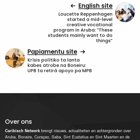
English site
Loucette Reppenhagen
started a mid-level
creative vocational
program in Aruba: “These
students mainly want to do
things”
Papiamentu site
Krísis polítiko ta lanta
kabes atrobe na Boneiru:
UPB ta retirá apoyo pa MPB
Over ons
brengt nieuws, actualiteiten en achtergronden over
Caribisch Netwerk
Aruba, Bonaire, Curaçao, Saba, Sint Eustatius en Sint Maarten en de