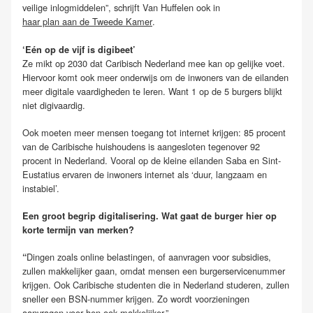
veilige inlogmiddelen”, schrijft Van Huffelen ook in
haar plan aan de Tweede Kamer
.
‘Eén op de vijf is digibeet’
Ze mikt op 2030 dat Caribisch Nederland mee kan op gelijke voet.
Hiervoor komt ook meer onderwijs om de inwoners van de eilanden
meer digitale vaardigheden te leren. Want 1 op de 5 burgers blijkt
niet digivaardig.
Ook moeten meer mensen toegang tot internet krijgen: 85 procent
van de Caribische huishoudens is aangesloten tegenover 92
procent in Nederland. Vooral op de kleine eilanden Saba en Sint-
Eustatius ervaren de inwoners internet als ‘duur, langzaam en
instabiel’.
Een groot begrip digitalisering. Wat gaat de burger hier op
korte termijn van merken?
Dingen zoals online belastingen, of aanvragen voor subsidies,
“
zullen makkelijker gaan, omdat mensen een burgerservicenummer
krijgen. Ook Caribische studenten die in Nederland studeren, zullen
sneller een BSN-nummer krijgen. Zo wordt voorzieningen
aanvragen voor hen ook makkelijker.”