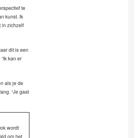
rspectief te
an kunst. Ik
 in zichzelf
aar dit is een
 “Ik kan er
n als je de
lang. “Je gaat
Ook wordt
aald om het