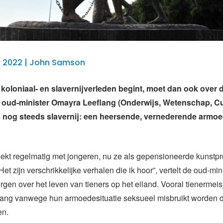
 2022 | John Samson
 koloniaal- en slavernijverleden begint, moet dan ook over
t oud-minister Omayra Leeflang (Onderwijs, Wetenschap, Cu
is nog steeds slavernij: een heersende, vernederende armo
ekt regelmatig met jongeren, nu ze als gepensioneerde kunstpr
Het zijn verschrikkelijke verhalen die ik hoor”, vertelt de oud-min
rgen over het leven van tieners op het eiland. Vooral tienermei
lang vanwege hun armoedesituatie seksueel misbruikt worden 
en.