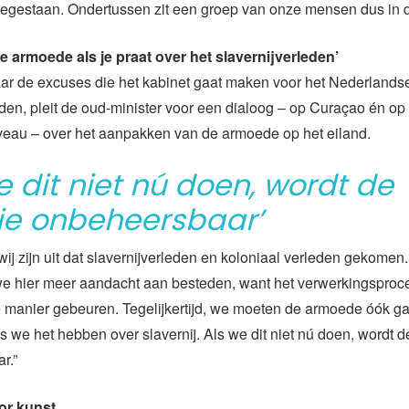
egestaan. Ondertussen zit een groep van onze mensen dus in de
de armoede als je praat over het slavernijverleden’
aar de excuses die het kabinet gaat maken voor het Nederlands
eden, pleit de oud-minister voor een dialoog – op Curaçao én op
veau – over het aanpakken van de armoede op het eiland.
e dit niet nú doen, wordt de
tie onbeheersbaar’
 wij zijn uit dat slavernijverleden en koloniaal verleden gekomen.
 we hier meer aandacht aan besteden, want het verwerkingsproc
 manier gebeuren. Tegelijkertijd, we moeten de armoede óók g
 we het hebben over slavernij. Als we dit niet nú doen, wordt de
r.”
oor kunst