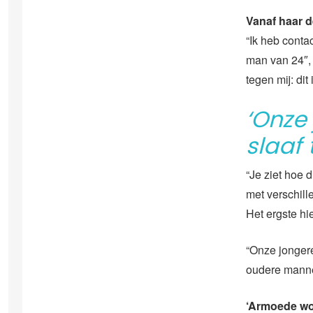
Vanaf haar d
“Ik heb conta
man van 24″, v
tegen mij: dit
‘Onze
slaaf 
“Je ziet hoe 
met verschill
Het ergste hier
“Onze jongere
oudere manne
‘Armoede wo