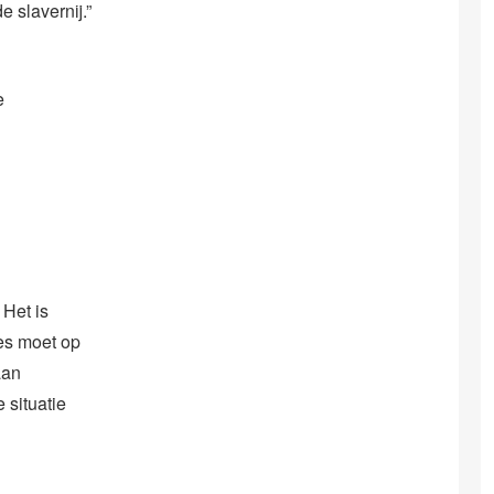
 slavernij.”
e
 Het is
es moet op
aan
 situatie