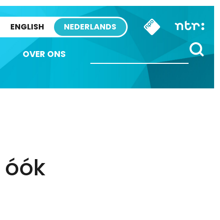
ENGLISH
NEDERLANDS
OVER ONS
 óók