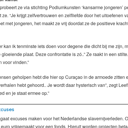
robeert ze via stichting Podiumkunsten ‘kansarme jongeren’ pe
t ze. “Je krijgt zelfvertrouwen en zelfliefde door het uitoefenen v
et met jongeren, het maakt ze vrij doordat ze de positieve kracht
r kan ik tenminste iets doen voor degene die dicht bij me zijn, m
gloeiende plaat. Deze confrontatie is zó..” Ze raakt in een stilte.
 voor vinden.”
mensen geholpen hebt die hier op Curaçao in de armoede zitten e
verhalen hebt gehoord.. Je wordt daar hysterisch van”, zegt Leef
d en je staat ermee op.”
excuses
 gaat excuses maken voor het Nederlandse slavernijverleden. 
 euro vrijgemaakt voor een fonds. Hieruit worden projecten bet