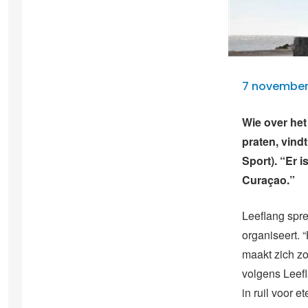
7 november
Wie over het
praten, vind
Sport). “Er 
Curaçao.”
Leeflang spre
organiseert. “
maakt zich zo
volgens Leef
in ruil voor et