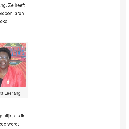
ang. Ze heeft
elopen jaren
ieke
a Leeflang
nlijk, als ik
ede wordt