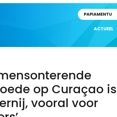
rtikel
PAPIAMENTU
ACTUEEL
 mensonterende
oede op Curaçao is
ernij, vooral voor
ers’