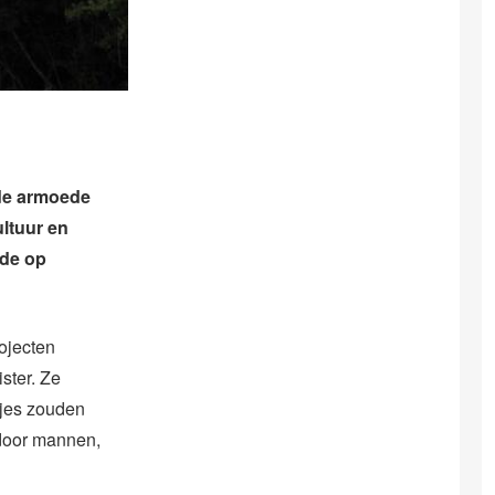
 de armoede
ltuur en
ede op
ojecten
ister. Ze
sjes zouden
door mannen,