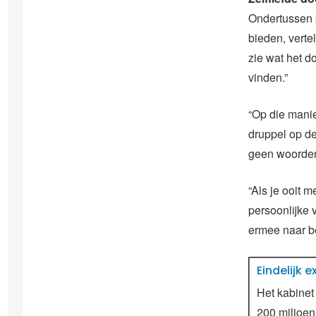
Ondertussen p
bieden, vertel
zie wat het do
vinden.”
“Op die manie
druppel op de 
geen woorden
“Als je ooit 
persoonlijke 
ermee naar be
Eindelijk 
Het kabinet
200 miljoen