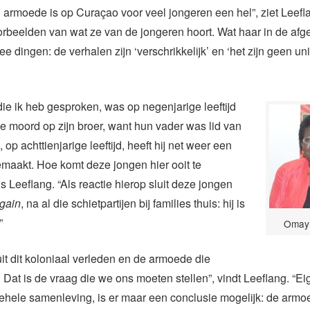
 armoede is op Curaçao voor veel jongeren een hel”, ziet Leefl
rbeelden van wat ze van de jongeren hoort. Wat haar in de afg
wee dingen: de verhalen zijn ‘verschrikkelijk’ en ‘het zijn geen un
ie ik heb gesproken, was op negenjarige leeftijd
e moord op zijn broer, want hun vader was lid van
op achttienjarige leeftijd, heeft hij net weer een
aakt. Hoe komt deze jongen hier ooit te
s Leeflang. “Als reactie hierop sluit deze jongen
gain
, na al die schietpartijen bij families thuis: hij is
”
Omayr
it dit koloniaal verleden en de armoede die
Dat is de vraag die we ons moeten stellen”, vindt Leeflang. “Eige
gehele samenleving, is er maar een conclusie mogelijk: de armo