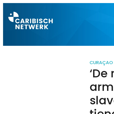
Direct naar a
CURAÇAO
‘De
arm
slav
tien