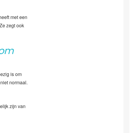
 heeft met een
 Ze zegt ook
 om
bezig is om
 niet normaal.
lijk zijn van