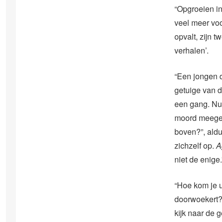
“Opgroeien in
veel meer voo
opvalt, zijn t
verhalen’.
“Een jongen d
getuige van d
een gang. Nu, 
moord meegem
boven?”, aldu
zichzelf op.
A
niet de enige.
“Hoe kom je u
doorwoekert? 
kijk naar de 