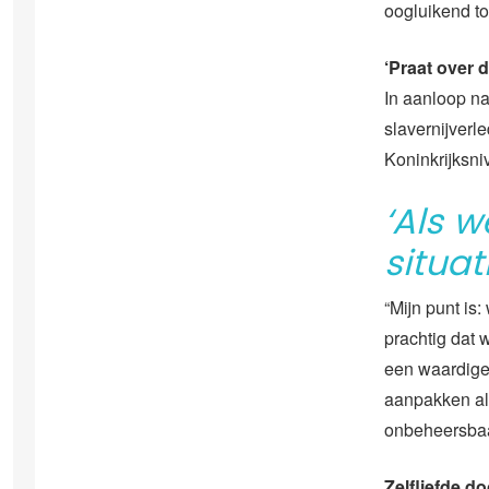
oogluikend to
‘Praat over 
In aanloop n
slavernijverl
Koninkrijksni
‘Als w
situa
“Mijn punt is:
prachtig dat
een waardige
aanpakken als
onbeheersbaa
Zelfliefde d