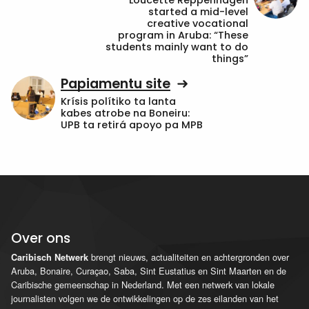
Loucette Reppenhagen
started a mid-level
creative vocational
program in Aruba: “These
students mainly want to do
things”
Papiamentu site
Krísis polítiko ta lanta
kabes atrobe na Boneiru:
UPB ta retirá apoyo pa MPB
Over ons
brengt nieuws, actualiteiten en achtergronden over
Caribisch Netwerk
Aruba, Bonaire, Curaçao, Saba, Sint Eustatius en Sint Maarten en de
Caribische gemeenschap in Nederland. Met een netwerk van lokale
journalisten volgen we de ontwikkelingen op de zes eilanden van het