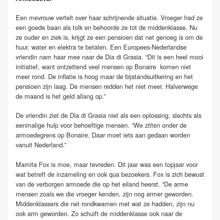
Een mevrouw vertelt over haar schrijnende situatie. Vroeger had ze
een goede baan als tolk en behoorde ze tot de middenklasse. Nu
ze ouder en ziek is, krijgt ze een pensioen dat net genoeg is om de
huur, water en elektra te betalen. Een Europees-Nederlandse
vriendin nam haar mee naar de Dia di Grasia. “Dit is een heel mooi
initiatief, want ontzettend veel mensen op Bonaire
komen niet
meer rond. De inflatie is hoog maar de bijstandsuitkering en het
pensioen zijn laag. De mensen redden het niet meer. Halverwege
de maand is het geld allang op.”
De vriendin ziet de Dia di Grasia niet als een oplossing, slechts als
eenmalige hulp voor behoeftige mensen. “We zitten onder de
armoedegrens op Bonaire. Daar moet iets aan gedaan worden
vanuit Nederland.”
Mamita Fox is moe, maar tevreden. Dit jaar was een topjaar voor
wat betreft de inzameling en ook qua bezoekers. Fox is zich bewust
van de verborgen armoede die op het eiland heerst. “De arme
mensen zoals we die vroeger kenden, zijn nog armer geworden.
Middenklassers die net rondkwamen met wat ze hadden, zijn nu
ook arm geworden. Zo schuift de middenklasse ook naar de