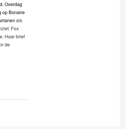
nd. Overdag
g op Bonaire
airianen
als
nziet. Fox
e. Haar brief
or de