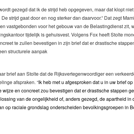
wordt gezegd dat ik de strijd heb opgegeven, maar dat klopt nie
. De strijd gaat door en nog sterker dan daarvoor.” Dat zegt Mami
gen vastgebonden voor het gebouw van de Belastingdienst zit, 
ngskantoor tijdelijk is gehuisvest.
Volgens Fox heeft Stolte mon
creet te zullen bevestigen in zijn brief dat er drastische stap
een structurele aanpak
aar brief aan Stolte dat de Rijksvertegenwoordiger een verkeerd
linge afspraken. “
Ik heb met u afgesproken dat u in uw brief op
 wijze en concreet zou bevestigen dat er drastische stappen g
lossing van de ongelijkheid of, anders gezegd, de apartheid
in 
an op raciale grondslag
onderscheiden bevolkingsgroepen in Bo