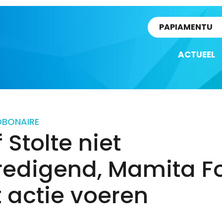
rtikel
PAPIAMENTU
ACTUEEL
D
BONAIRE
f Stolte niet
redigend, Mamita F
ft actie voeren