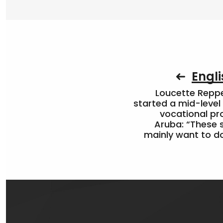
Engli
Loucette Rep
started a mid-level
vocational pr
Aruba: “These 
mainly want to do