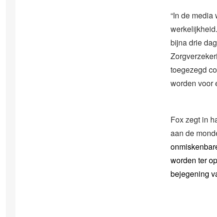
“In de media 
werkelijkheid
bijna drie da
Zorgverzekeri
toegezegd con
worden voor 
Fox zegt in h
aan de monde
onmiskenbare
worden ter op
bejegening v