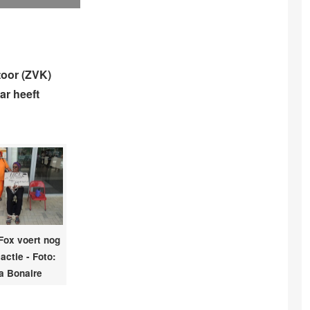
oor (ZVK)
ar heeft
Fox voert nog
actie - Foto:
a Bonaire