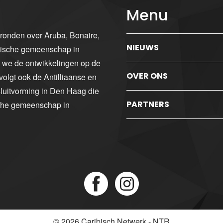
Menu
gronden over Aruba, Bonaire,
NIEUWS
ibische gemeenschap in
n we de ontwikkelingen op de
OVER ONS
volgt ook de Antilliaanse en
luitvorming in Den Haag die
PARTNERS
sche gemeenschap in
© 2026
Caribisch Netwerk - NTR