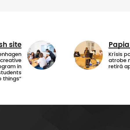
sh site
Papia
penhagen
Krísis p
 creative
atrobe n
ogram in
retirá 
students
 things”