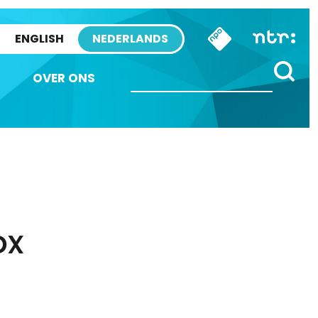
ENGLISH
NEDERLANDS
OVER ONS
ox