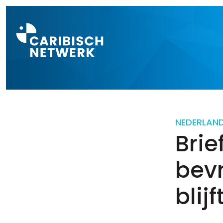
Direct naar a
NEDERLAN
Brie
bev
blij