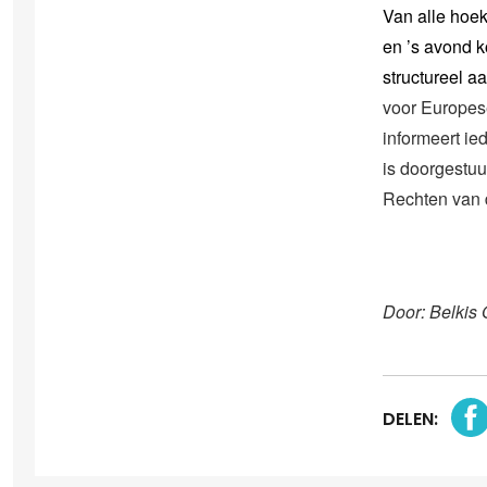
Van alle hoe
en ’s avond k
structureel a
voor Europese 
informeert ie
is doorgestu
Rechten van 
Door: Belkis
DELEN: