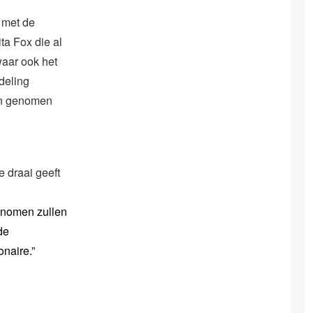
t met de
ta Fox die al
waar ook het
deling
pen genomen
e draai geeft
enomen zullen
de
naire.”