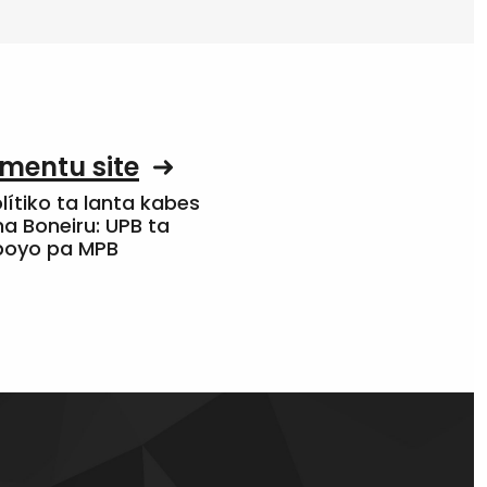
mentu site
olítiko ta lanta kabes
a Boneiru: UPB ta
apoyo pa MPB