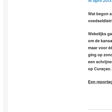
16 april 2013
Wat begon al
voedseldist
Wekelijks gaa
om de kansa
maar voor éé
ging op zon
een schrijne
op Curaçao.
Een reporta