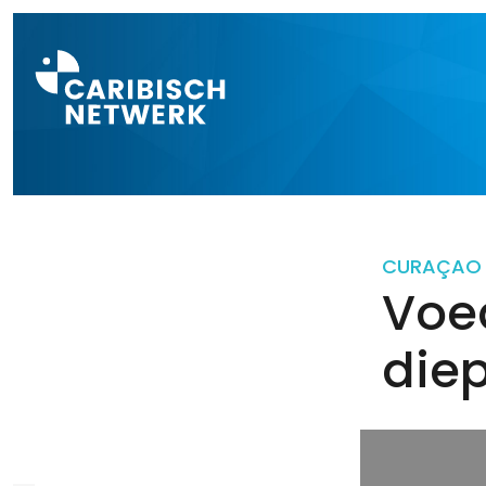
Direct naar a
CURAÇAO
Voed
diep