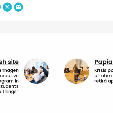
sh site
Papia
penhagen
Krísis p
 creative
atrobe n
ogram in
retirá 
students
 things”