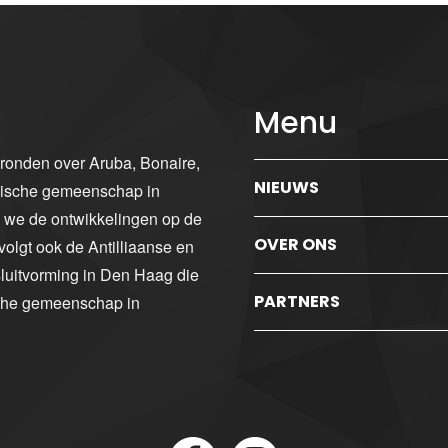
Menu
gronden over Aruba, Bonaire,
NIEUWS
ibische gemeenschap in
n we de ontwikkelingen op de
OVER ONS
volgt ook de Antilliaanse en
luitvorming in Den Haag die
PARTNERS
sche gemeenschap in