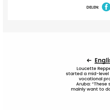
DELEN:
Engli
Loucette Rep
started a mid-level
vocational pr
Aruba: “These 
mainly want to do