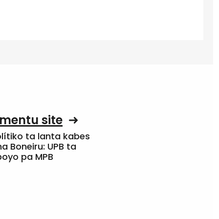
mentu site
olítiko ta lanta kabes
a Boneiru: UPB ta
apoyo pa MPB