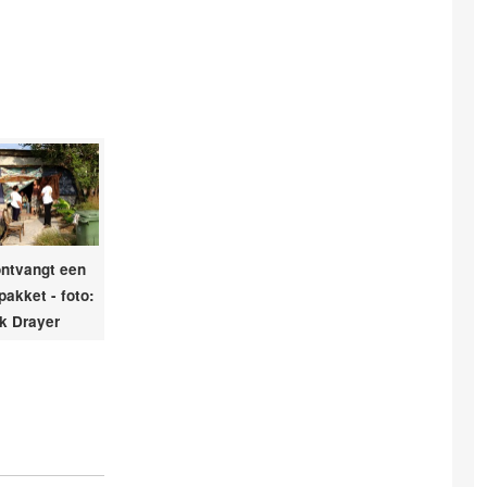
ontvangt een
akket - foto:
k Drayer