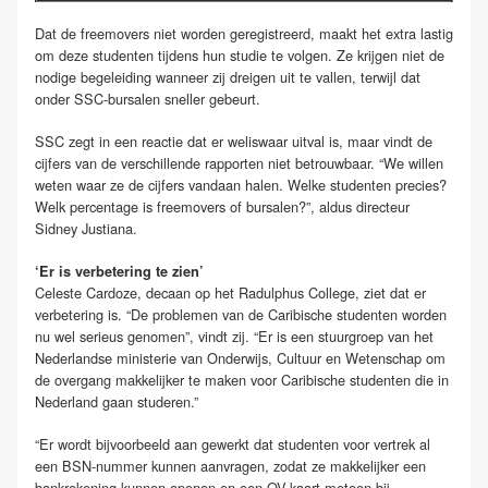
Dat de freemovers niet worden geregistreerd, maakt het extra lastig
om deze studenten tijdens hun studie te volgen. Ze krijgen niet de
nodige begeleiding wanneer zij dreigen uit te vallen, terwijl dat
onder SSC-bursalen sneller gebeurt.
SSC zegt in een reactie dat er weliswaar uitval is, maar vindt de
cijfers van de verschillende rapporten niet betrouwbaar. “We willen
weten waar ze de cijfers vandaan halen. Welke studenten precies?
Welk percentage is freemovers of bursalen?”, aldus directeur
Sidney Justiana.
‘Er is verbetering te zien’
Celeste Cardoze, decaan op het Radulphus College, ziet dat er
verbetering is. “De problemen van de Caribische studenten worden
nu wel serieus genomen”, vindt zij. “Er is een stuurgroep van het
Nederlandse ministerie van Onderwijs, Cultuur en Wetenschap om
de overgang makkelijker te maken voor Caribische studenten die in
Nederland gaan studeren.”
“Er wordt bijvoorbeeld aan gewerkt dat studenten voor vertrek al
een BSN-nummer kunnen aanvragen, zodat ze makkelijker een
bankrekening kunnen openen en een OV-kaart meteen bij