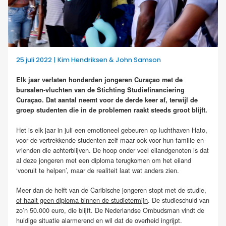
25 juli 2022 | Kim Hendriksen & John Samson
Elk jaar verlaten honderden jongeren Curaçao met de
bursalen-vluchten van de Stichting Studiefinanciering
Curaçao. Dat aantal neemt voor de derde keer af, terwijl de
groep studenten die in de problemen raakt steeds groot blijft.
Het is elk jaar in juli een emotioneel gebeuren op luchthaven Hato,
voor de vertrekkende studenten zelf maar ook voor hun familie en
vrienden die achterblijven. De hoop onder veel eilandgenoten is dat
al deze jongeren met een diploma terugkomen om het eiland
‘vooruit te helpen’, maar de realiteit laat wat anders zien.
Meer dan de helft van de Caribische jongeren stopt met de studie,
of haalt geen diploma binnen de studietermijn
. De studieschuld van
zo’n 50.000 euro, die blijft. De Nederlandse Ombudsman vindt de
huidige situatie alarmerend en wil dat de overheid ingrijpt.