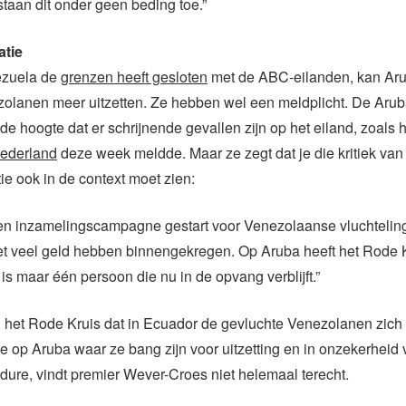
 staan dit onder geen beding toe.”
atie
ezuela de
grenzen heeft gesloten
met de ABC-eilanden, kan Ar
ezolanen meer uitzetten. Ze hebben wel een meldplicht. De Aru
 de hoogte dat er schrijnende gevallen zijn op het eiland, zoals 
ederland
deze week meldde. Maar ze zegt dat je die kritiek van
ie ook in de context moet zien:
een inzamelingscampagne gestart voor Venezolaanse vluchteling
et veel geld hebben binnengekregen. Op Aruba heeft het Rode 
is maar één persoon die nu in de opvang verblijft.”
n het Rode Kruis dat in Ecuador de gevluchte Venezolanen zich 
e op Aruba waar ze bang zijn voor uitzetting en in onzekerheid 
dure, vindt premier Wever-Croes niet helemaal terecht.