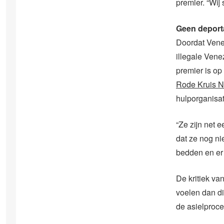
premier. “Wij
Geen deport
Doordat Ven
illegale Ven
premier is op
Rode Kruis N
hulporganisat
“Ze zijn net 
dat ze nog ni
bedden en er 
De kritiek va
voelen dan di
de asielproce