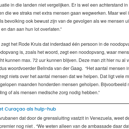
uatie in die landen niet vergelijken. Er is wel een achterstand in
en die we straks met extra mensen gaan wegwerken. Maar wel i
ls bevolking ook bewust zijn van de gevolgen als we mensen u
 en dan aan hun lot overlaten.”
ie zegt het Rode Kruis dat inderdaad één persoon in de noodop
oodopvang is, zoals het woord, zegt een noodopvang, waar mens
ht kunnen max. 72 uur kunnen blijven. Deze man zit hier nu al v
dus woordvoerder Belinda van der Gaag. “Het aantal mensen i
gt niets over het aantal mensen dat we helpen. Dat ligt vele 
gelopen maanden honderden mensen geholpen. Bijvoorbeeld m
ding of als mensen medische zorg nodig hebben.”
met Curaçao als hulp-hub
Arubanen dat door de grenssluiting vastzit in Venezuela, weet d
remier nog niet . “We weten alleen van de ambassade daar dat