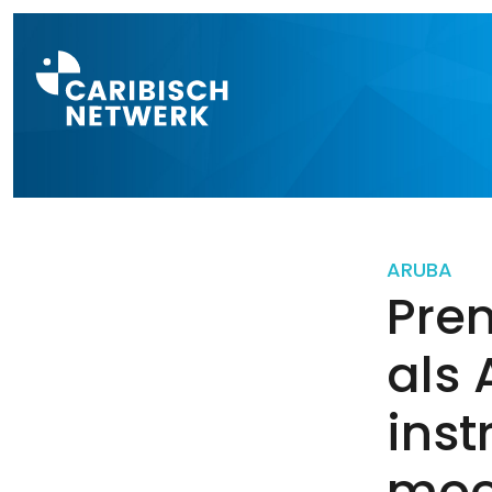
Direct naar a
ARUBA
Prem
als
inst
moe