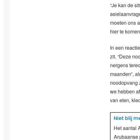
“Je kan de sit
asielaanvrag
moeten ons a
hier te komen
In een react
zit. “Deze n
nergens terec
maanden”, al
noodopvang ze
we hebben af
van eten, kle
Niet blij 
Het aantal 
Arubaanse p