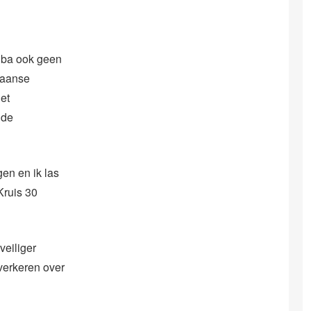
uba ook geen
baanse
het
 de
en en ik las
Kruis 30
veiliger
verkeren over