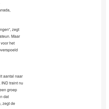
e
Canada,
ngen”, zegt
 steun. Maar
 voor het
overspoeld
it aantal naar
 IND traint nu
 een groep
n dat
, zegt de