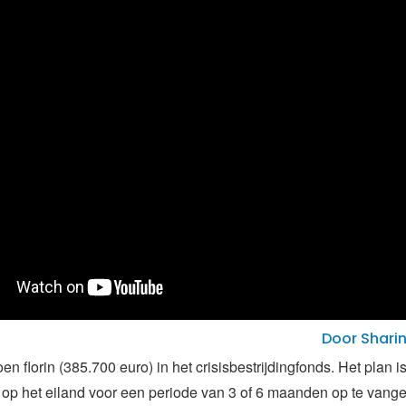
Door Shari
joen florin (385.700 euro) in het crisisbestrijdingfonds. Het plan 
p het eiland voor een periode van 3 of 6 maanden op te vange