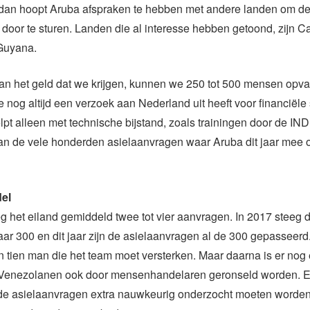
, dan hoopt Aruba afspraken te hebben met andere landen om d
 door te sturen. Landen die al interesse hebben getoond, zijn 
 Guyana.
van het geld dat we krijgen, kunnen we 250 tot 500 mensen opva
e nog altijd een verzoek aan Nederland uit heeft voor financiële
pt alleen met technische bijstand, zoals trainingen door de IND
an de vele honderden asielaanvragen waar Aruba dit jaar mee 
el
g het eiland gemiddeld twee tot vier aanvragen. In 2017 steeg d
aar 300 en dit jaar zijn de asielaanvragen al de 300 gepasseerd.
 tien man die het team moet versterken. Maar daarna is er nog
Venezolanen ook door mensenhandelaren geronseld worden. E
 de asielaanvragen extra nauwkeurig onderzocht moeten worden