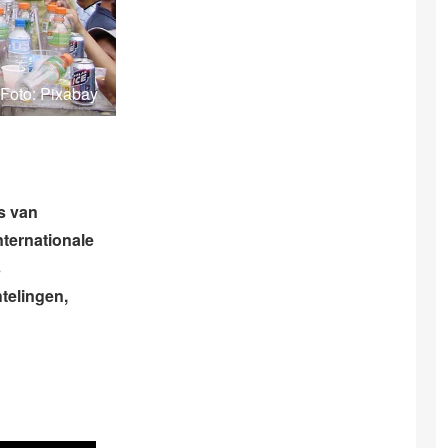
Foto: Pixabay
s van
ternationale
s
telingen,