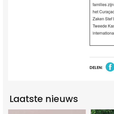
families zij
het Curaçao
Zaken Stef 
Tweede Kame
internation
DELEN:
Laatste nieuws