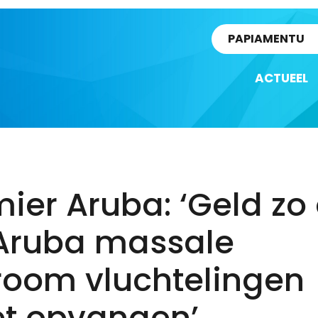
rtikel
PAPIAMENTU
ACTUEEL
ier Aruba: ‘Geld zo
 Aruba massale
room vluchtelingen
t opvangen’