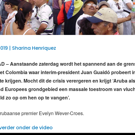
2019 | Sharina Henriquez
– Aanstaande zaterdag wordt het spannend aan de gren
t Colombia waar interim-president Juan Guaidó probeert in
e krijgen. Mocht dit de crisis verergeren en krijgt ‘Aruba al
jnd Europees grondgebied een massale toestroom van vluch
eld zo op om hen op te vangen’.
Arubaanse premier Evelyn Wever-Croes.
verder onder de video