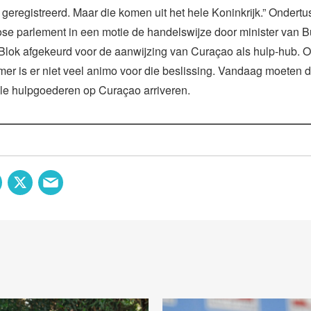
n geregistreerd. Maar die komen uit het hele Koninkrijk.” Ondertu
se parlement in een motie de handelswijze door minister van B
Blok afgekeurd voor de aanwijzing van Curaçao als hulp-hub. O
r is er niet veel animo voor die beslissing. Vandaag moeten d
ale hulpgoederen op Curaçao arriveren.