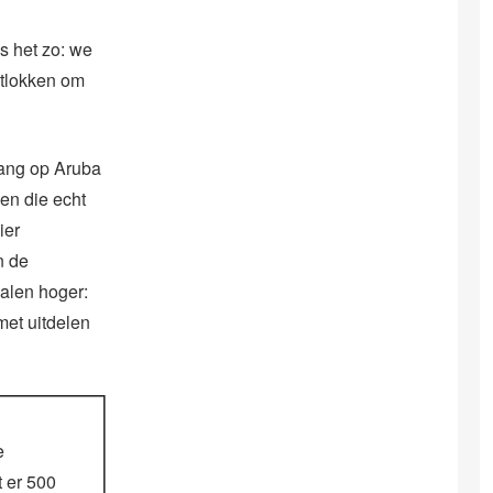
s het zo: we
itlokken om
vang op Aruba
en die echt
ier
n de
malen hoger:
et uitdelen
e
 er 500