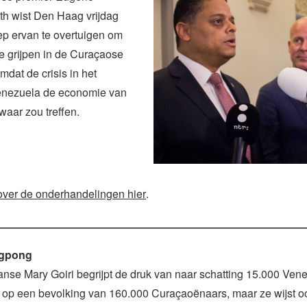
h wist Den Haag vrijdag
ep ervan te overtuigen om
te grijpen in de Curaçaose
mdat de crisis in het
enezuela de economie van
waar zou treffen.
ver de onderhandelingen hier
.
ngpong
nse Mary Goiri begrijpt de druk van naar schatting 15.000 Ven
n op een bevolking van 160.000 Curaçaoënaars, maar ze wijst o