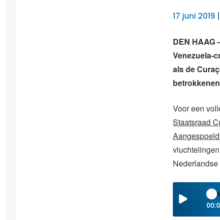
17 juni 2019
DEN HAAG – D
Venezuela-cr
als de Curaç
betrokkenen
Voor een voll
Staatsraad C
Aangespoeld 
vluchtelinge
Nederlandse r
00: