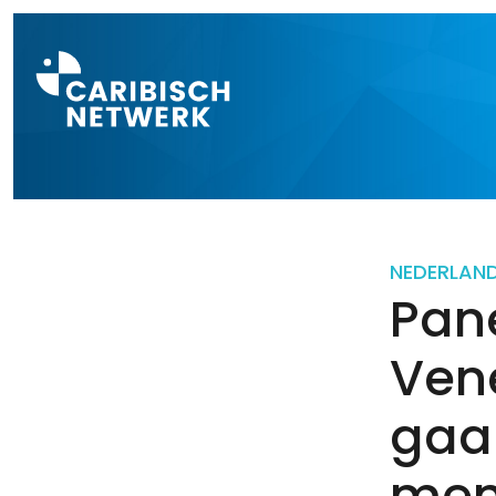
Direct naar a
NEDERLAN
Pan
Vene
gaa
men