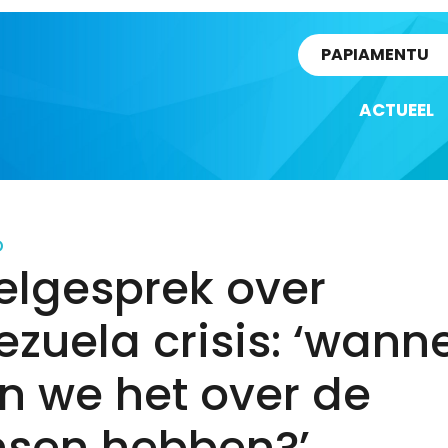
rtikel
PAPIAMENTU
ACTUEEL
D
elgesprek over
zuela crisis: ‘wann
n we het over de
sen hebben?’