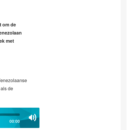
t om de
enezolaan
ek met
 Venezolaanse
 als de
00:00