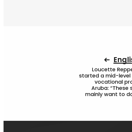
Engli
Loucette Rep
started a mid-level
vocational pr
Aruba: “These 
mainly want to do