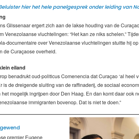
eluister hier het hele panelgesprek onder leiding van N
ing
ans Glissenaar ergert zich aan de lakse houding van de Curaça
om Venezolaanse vluchtelingen: “Het kan ze niks schelen.” Tijd
la-documentaire over Venezolaanse vluchtelingen stuitte hij op
n de Curaçaose overheid.
klein eiland
arop benadrukt oud-politicus Comenencia dat Curaçao ‘al heel v
Er is de dreigende sluiting van de raffinaderij, de sociaal econo
 het mogelijk ingrijpen door Den Haag. En dan komt daar ook 
nezolaanse immigranten bovenop. Dat is niet te doen.”
fgewend
se premier Eugene