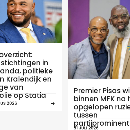
verzicht:
stichtingen in
anda, politieke
 in Kralendijk en
ge van
Premier Pisas wi
olie op Statia
binnen MFK na
US 2026
opgelopen ruzi
tussen
partijprominen
31 JULI 2026