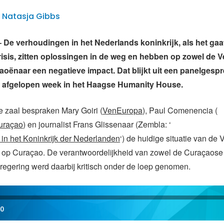
 | Natasja Gibbs
e verhoudingen in het Nederlands koninkrijk, als het gaa
isis, zitten oplossingen in de weg en hebben op zowel de
V
aoënaar een negatieve impact. Dat blijkt uit
een panelgespr
 afgelopen week in het Haagse Humanity House.
e zaal bespraken Mary Goiri (
VenEuropa
), Paul Comenencia (
uraçao
) en journalist Frans Glissenaar (Zembla: ‘
in het Koninkrijk der Nederlanden
‘) de huidige situatie van de
n op Curaçao. De verantwoordelijkheid van zowel de Curaçaose
egering werd daarbij kritisch onder de loep genomen.
00