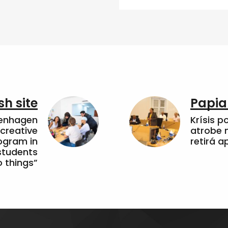
sh site
Papia
penhagen
Krísis p
 creative
atrobe n
ogram in
retirá 
students
 things”