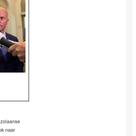
ezolaanse
ok naar