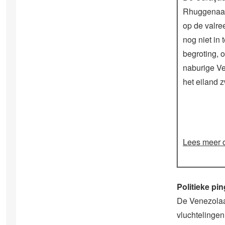
Rhuggenaat
op de valre
nog niet in 
begroting, o
naburige V
het eiland z
Lees meer o
Politieke pi
De Venezolaa
vluchtelinge