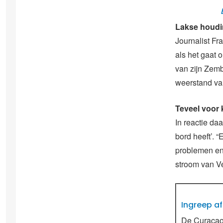
B
Lakse houd
Journalist Fr
als het gaat 
van zijn Zemb
weerstand va
Teveel voor 
In reactie da
bord heeft’. “
problemen en
stroom van Ve
Ingreep a
De Curaçao