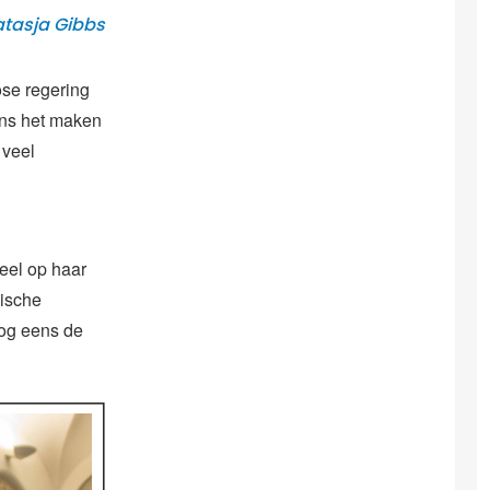
atasja Gibbs
ose regering
ens het maken
 veel
eel op haar
mische
nog eens de