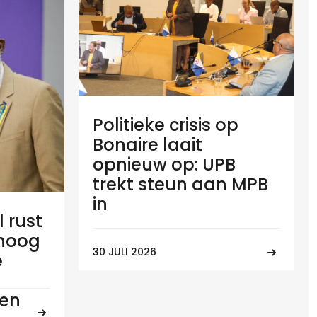
Politieke crisis op
Bonaire laait
opnieuw op: UPB
trekt steun aan MPB
in
l rust
 hoog
30 JULI 2026
e
ten