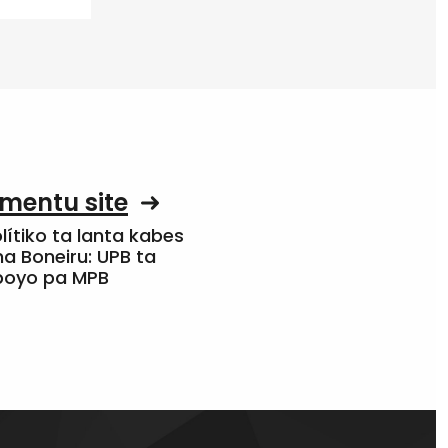
mentu site
olítiko ta lanta kabes
a Boneiru: UPB ta
apoyo pa MPB