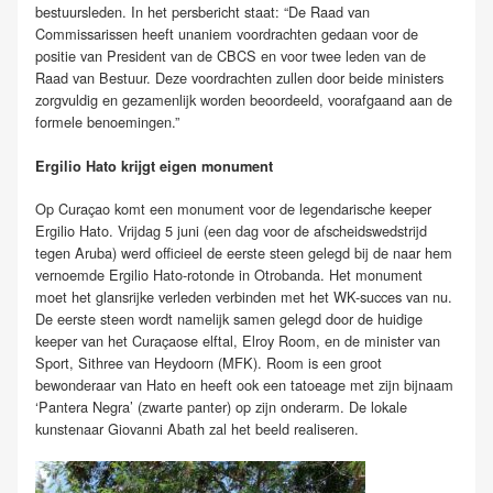
bestuursleden. In het persbericht staat: “De Raad van
Commissarissen heeft unaniem voordrachten gedaan voor de
positie van President van de CBCS en voor twee leden van de
Raad van Bestuur. Deze voordrachten zullen door beide ministers
zorgvuldig en gezamenlijk worden beoordeeld, voorafgaand aan de
formele benoemingen.”
Ergilio Hato krijgt eigen monument
Op Curaçao komt een monument voor de legendarische keeper
Ergilio Hato. Vrijdag 5 juni (een dag voor de afscheidswedstrijd
tegen Aruba) werd officieel de eerste steen gelegd bij de naar hem
vernoemde Ergilio Hato-rotonde in Otrobanda. Het monument
moet het glansrijke verleden verbinden met het WK-succes van nu.
De eerste steen wordt namelijk samen gelegd door de huidige
keeper van het Curaçaose elftal, Elroy Room, en de minister van
Sport, Sithree van Heydoorn (MFK). Room is een groot
bewonderaar van Hato en heeft ook een tatoeage met zijn bijnaam
‘Pantera Negra’ (zwarte panter) op zijn onderarm. De lokale
kunstenaar Giovanni Abath zal het beeld realiseren.