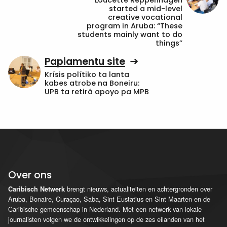
Loucette Reppenhagen
started a mid-level
creative vocational
program in Aruba: “These
students mainly want to do
things”
Papiamentu site
Krísis polítiko ta lanta
kabes atrobe na Boneiru:
UPB ta retirá apoyo pa MPB
Over ons
brengt nieuws, actualiteiten en achtergronden over
Caribisch Netwerk
Aruba, Bonaire, Curaçao, Saba, Sint Eustatius en Sint Maarten en de
Caribische gemeenschap in Nederland. Met een netwerk van lokale
journalisten volgen we de ontwikkelingen op de zes eilanden van het