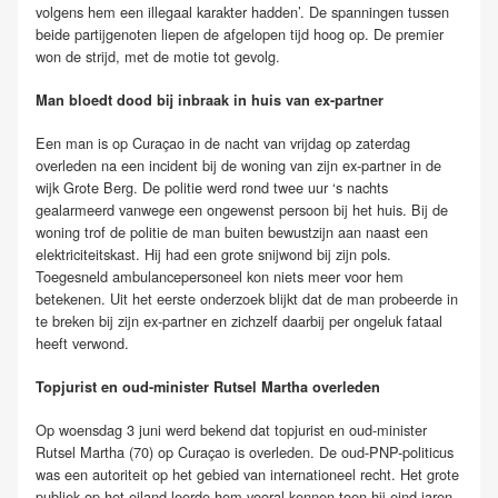
volgens hem een illegaal karakter hadden’. De spanningen tussen
beide partijgenoten liepen de afgelopen tijd hoog op. De premier
won de strijd, met de motie tot gevolg.
Man bloedt dood bij inbraak in huis van ex-partner
Een man is op Curaçao in de nacht van vrijdag op zaterdag
overleden na een incident bij de woning van zijn ex-partner in de
wijk Grote Berg. De politie werd rond twee uur ‘s nachts
gealarmeerd vanwege een ongewenst persoon bij het huis. Bij de
woning trof de politie de man buiten bewustzijn aan naast een
elektriciteitskast. Hij had een grote snijwond bij zijn pols.
Toegesneld ambulancepersoneel kon niets meer voor hem
betekenen. Uit het eerste onderzoek blijkt dat de man probeerde in
te breken bij zijn ex-partner en zichzelf daarbij per ongeluk fataal
heeft verwond.
Topjurist en oud-minister Rutsel Martha overleden
Op woensdag 3 juni werd bekend dat topjurist en oud-minister
Rutsel Martha (70) op Curaçao is overleden. De oud-PNP-politicus
was een autoriteit op het gebied van internationeel recht. Het grote
publiek op het eiland leerde hem vooral kennen toen hij eind jaren