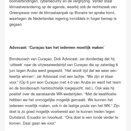
bootverbindingen, cybersecurity en de vergrijzing. Verder staat
klimaatverandering op de agenda, waarbij ook de rechtszaak van
Greenpeace over de klimaataanpak op Bonaire ter sprake komt,
waartegen de Nederlandse regering inmiddels in hoger beroep is
gegaan.
Advocaat: ‘Curaçao kan het iedereen moeilijk maken’
Bondscoach van Curaçao, Dick Advocaat, zei donderdag dat hij
‘uitkeek’ naar de uitzwaaiwedstrijd van Curaçao die op zaterdag 6
juni tegen Aruba werd gespeeld. “Het wordt tijd dat we weer een
keertje winnen”, zei Advocaat met een lachje. “We zijn er klaar
voor.” (Op 6 juni won Curaçao met 4-0 van Aruba en werd het team
en de bondscoach hartstochtelijk toegejuicht, red.). Ook was hij
positief over de aanstaande WK-wedstrijden. “Met de kwalificatie
hebben we het onmogelijke mogelijk gemaakt. We kunnen het
iedereen moeilijk maken, ook in de lastige poule van het WK.” Zijn
doel is zo goed mogelijk voorbereid aan te kunnen treden tegen
Duitsland, Ecuador en Ivoorkust. “Ons doel is een ronde verder te
komen. Daar gaan we voor.”