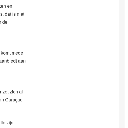
jken en
, dat is niet
r de
t komt mede
 aanbiedt aan
 zet zich al
van Curaçao
ie zijn