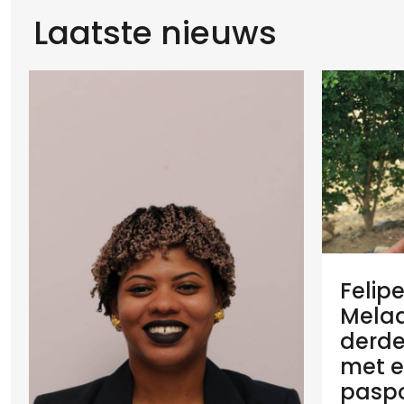
Laatste nieuws
Felip
Melaan
derde
met e
paspo