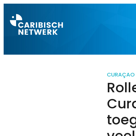
Direct naar a
CURAÇAO
Roll
Cur
toeg
veel