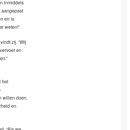
in inmiddels
et aangepast
n en is
ar weten!”
ndt zij. “Wij
 vervoer en
en.”
 het
n
n willen doen.
rheid en
ad. “Als we