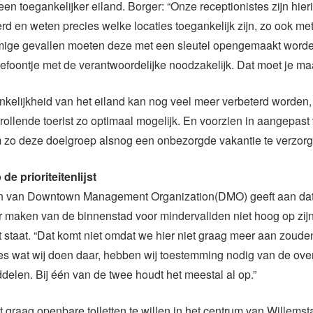
en toegankelijker eiland. Borger: “Onze receptionistes zijn hier
rd en weten precies welke locaties toegankelijk zijn, zo ook m
ommige gevallen moeten deze met een sleutel opengemaakt worde
lefoontje met de verantwoordelijke noodzakelijk. Dat moet je ma
kelijkheid van het eiland kan nog veel meer verbeterd worden, vi
rollende toerist zo optimaal mogelijk. En voorzien in aangepast
om zo deze doelgroep alsnog een onbezorgde vakantie te verzorg
de prioriteitenlijst
ijn van Downtown Management Organization(DMO) geeft aan dat
r maken van de binnenstad voor mindervaliden niet hoog op zij
ijst staat. “Dat komt niet omdat we hier niet graag meer aan zoude
es wat wij doen daar, hebben wij toestemming nodig van de ove
ddelen. Bij één van de twee houdt het meestal al op.”
t graag openbare toiletten te willen in het centrum van Willemst