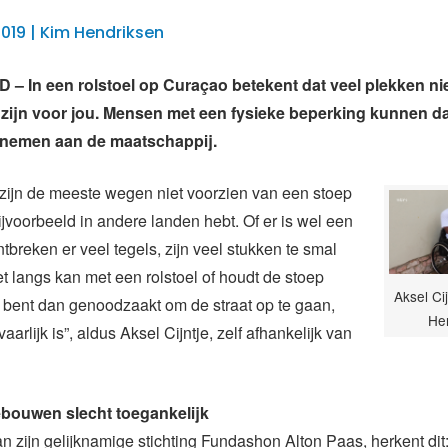
2019 | Kim Hendriksen
 In een rolstoel op Curaçao betekent dat veel plekken ni
 zijn voor jou. Mensen met een fysieke beperking kunnen 
elnemen aan de maatschappij.
zijn de meeste wegen niet voorzien van een stoep
bijvoorbeeld in andere landen hebt. Of er is wel een
tbreken er veel tegels, zijn veel stukken te smal
iet langs kan met een rolstoel of houdt de stoep
Aksel Cij
 bent dan genoodzaakt om de straat op te gaan,
He
arlijk is”, aldus Aksel Cijntje, zelf afhankelijk van
bouwen slecht toegankelijk
n zijn gelijknamige stichting Fundashon Alton Paas, herkent dit: