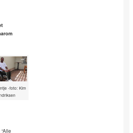
et
daarom
ntje -foto: Kim
ndriksen
 “Alle