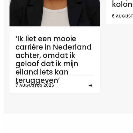
koloni
6 AUGUST
‘Ik liet een mooie
carrière in Nederland
achter, omdat ik
geloof dat ik mijn
eiland iets kan
teruggeven’
7 AUGUSTUS 2026