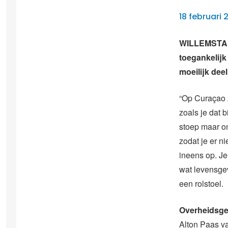
18 februari 
WILLEMSTAD –
toegankelijk
moeilijk de
“Op Curaçao 
zoals je dat 
stoep maar on
zodat je er n
ineens op. Je
wat levensgeva
een rolstoel.
Overheidsge
Alton Paas va