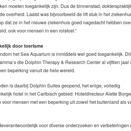
ken moeten toegankelijk zijn. Dus de binnenstad, doktersprakti
e overheid. Laatst was bijvoorbeeld de lift stuk in het ziekenhuis
oop dat ze in het nieuwe ziekenhuis goed nagedacht hebben ove
eid, ook voor mensen in een rolstoel.”
elijk door toerisme
ondom het Sea Aquarium is inmiddels wel goed toegankelijk. Di
amma’s die Dolphin Therapy & Research Center al vijftien jaar
en beperking vanuit de hele wereld.
eden is daarbij Dolphin Suites geopend, het enige, volledig
kelijk hotel in het Caribisch gebied. Hoteldirecteur Alette Borger
in voor mensen met een beperking uit zowel het buitenland als 
everantwoordelijk voor diverse onderzoeken en verbeteringen d