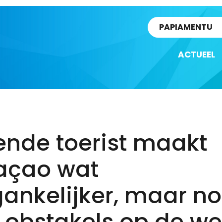
rtikel
PAPIAMENTU
ACTUEEL
ende toerist maakt
açao wat
ankelijker, maar n
 obstakels op de w