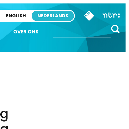
ENGLISH
NEDERLANDS
OVER ONS
og
eg