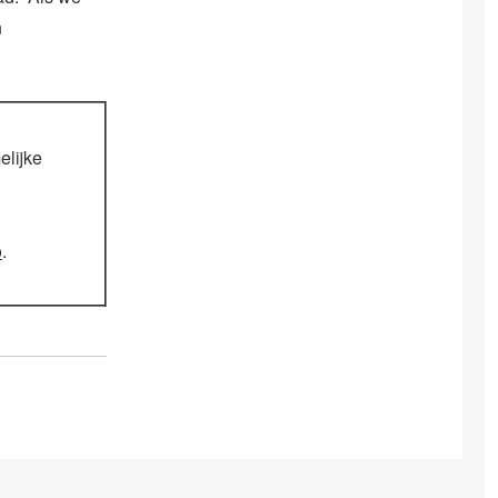
n
elijke
o
.