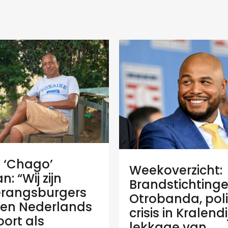
e ‘Chago’
Weekoverzicht:
: “Wij zijn
Brandstichtinge
rangsburgers
Otrobanda, poli
en Nederlands
crisis in Kralend
ort als
lekkage van