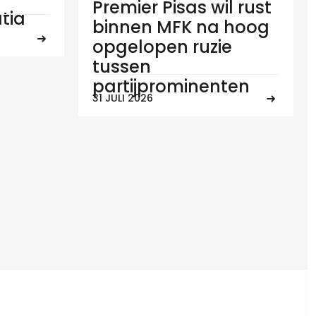
Premier Pisas wil rust
tia
binnen MFK na hoog
opgelopen ruzie
tussen
partijprominenten
31 JULI 2026