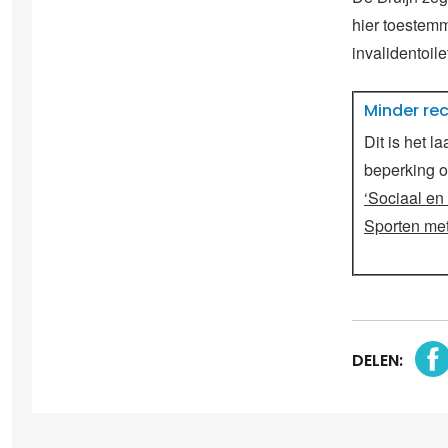
hier toestem
invalidentoil
Minder re
Dit is het l
beperking o
‘Sociaal en
Sporten met
DELEN: