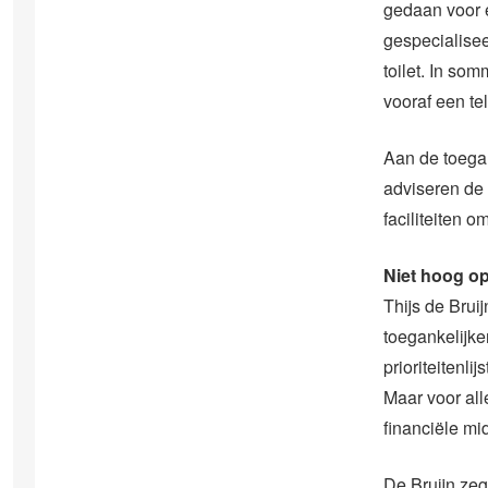
gedaan voor e
gespecialisee
toilet. In s
vooraf een te
Aan de toegan
adviseren de 
faciliteiten 
Niet hoog op 
Thijs de Bru
toegankelijke
prioriteitenl
Maar voor all
financiële mi
De Bruijn zeg