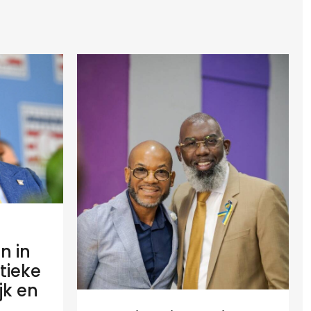
n in
tieke
ijk en