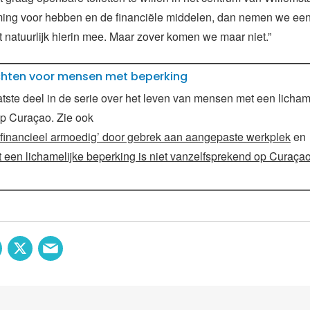
ming voor hebben en de financiële middelen, dan nemen we ee
et natuurlijk hierin mee. Maar zover komen we maar niet.”
chten voor mensen met beperking
aatste deel in de serie over het leven van mensen met een licham
p Curaçao. Zie ook
 financieel armoedig’ door gebrek aan aangepaste werkplek
en
 een lichamelijke beperking is niet vanzelfsprekend op Curaça