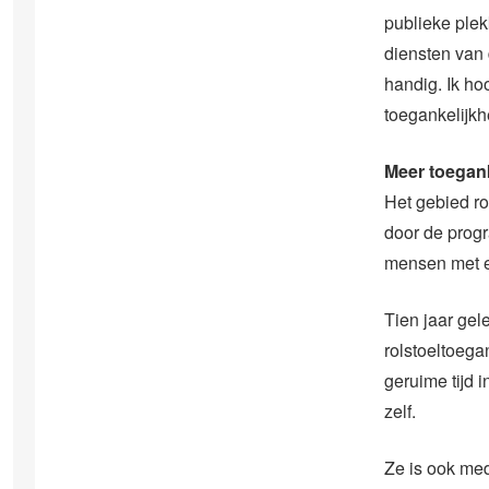
publieke plek
diensten van d
handig. Ik h
toegankelijkh
Meer toegank
Het gebied r
door de progr
mensen met e
Tien jaar gel
rolstoeltoegan
geruime tijd 
zelf.
Ze is ook med