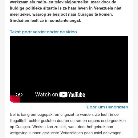
werkzaam als radio- en televisiejournalist, maar door de
huidige politieke situatie is ze haar leven in Venezuela niet
meer zeker, waarop ze besloot naar Curaçao te komen.
Sindsdien leeft ze in constante angst.
Tekst gaat verder onder de video
Door Kim Hendriksen
Bel is bang om opgepakt en uitgezet te worden. Ze leeft in de
illegaliteit, achter gesloten deuren en ramen ergens ondergedoken
op Curaçao. Werken kan ze niet, want door het gebrek aan
wetgeving kunnen gevluchte Venezolanen geen asiel aanvragen.